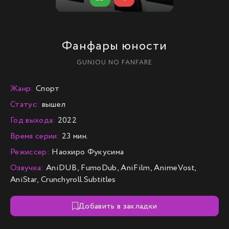
Фанфары юности
GUNJOU NO FANFARE
Жанр:
Спорт
Статус:
вышел
Год выхода:
2022
Время серии:
23 мин.
Режиссер:
Наохиро Фукусима
Озвучка:
AniDUB, FumoDub, AniFilm, AnimeVost,
AniStar, Crunchyroll.Subtitles
Добавить в закладки