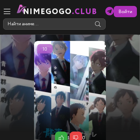
NIMEGOGO
.CLUB
Войти
10
1
0