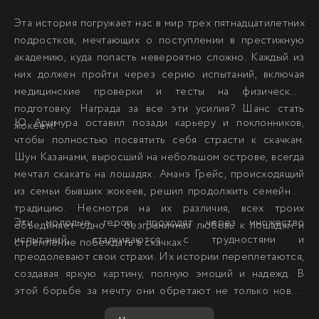
Эта история погружает нас в мир трех пятнадцатилетних
подростков, мечтающих о поступлении в престижную
академию, куда попасть невероятно сложно. Каждый из
них должен пройти через серию испытаний, включая
медицинские проверки и тесты на физическую
подготовку. Награда за все эти усилия? Шанс стать
Ю Аримура оставил позади карьеру и поклонников,
жокеем!
чтобы полностью посвятить себя страсти к скачкам.
Шун Казанами, выросший на небольшом острове, всегда
мечтал скакать на лошадях. Аманэ Грейс, происходящий
из семьи бывших жокеев, решил продолжить семейную
традицию. Несмотря на их различия, всех троих
Эти молодые герои проходят через множество
объединяет одно — безграничная любовь к лошадям и
испытаний, сталкиваются с трудностями и
стремление побеждать в скачках.
преодолевают свои страхи. Их истории переплетаются,
создавая яркую картину, полную эмоций и надежд. В
этой борьбе за мечту они обретают не только новые
навыки и знания, но и настоящих друзей. Их путь к