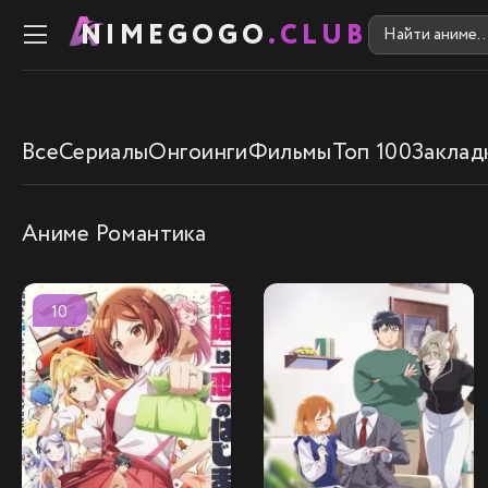
NIMEGOGO
.CLUB
Все
Сериалы
Онгоинги
Фильмы
Топ 100
Заклад
Аниме Романтика
10