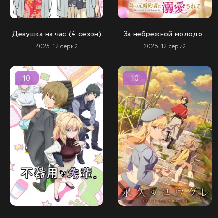
Девушка на час (4 сезон)
За небрежной молодой
девушкой ухаживает
2025, 12 серий
2025, 12 серий
бывший жених её сестры
10
10