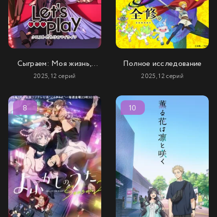
Сыграем: Моя жизнь,
Полное исследование
полная квестов
2025, 12 серий
2025, 12 серий
8
10