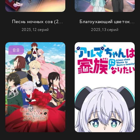
Песнь ночных сов (2
Благоухающий цветок
сезон)
расцветает с
2025, 12 серий
2025, 13 серий
достоинством
8.8