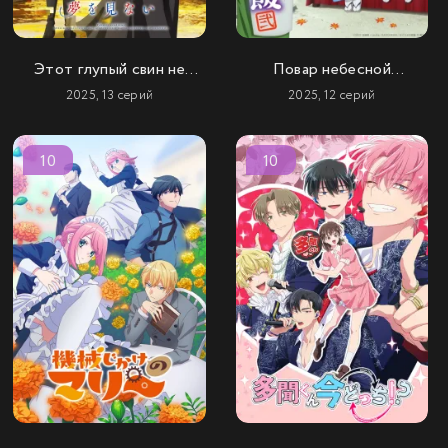
Этот глупый свин не
Повар небесной
понимает мечту Санта-
гостиницы (2 сезон)
2025, 13 серий
2025, 12 серий
Клауса
10
10