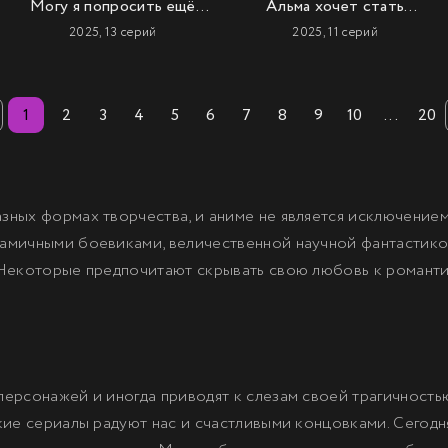
Могу я попросить ещё
Альма хочет стать
кое-что?
семьёй
2025, 13 серий
2025, 11 серий
1
2
3
4
5
6
7
8
9
10
...
20
зных формах творчества, и аниме не является исключением
амичными боевиками, величественной научной фантастико
 Некоторые предпочитают скрывать свою любовь к романт
персонажей и иногда приводят к слезам своей трагичност
кие сериалы радуют нас и счастливыми концовками. Сегодн