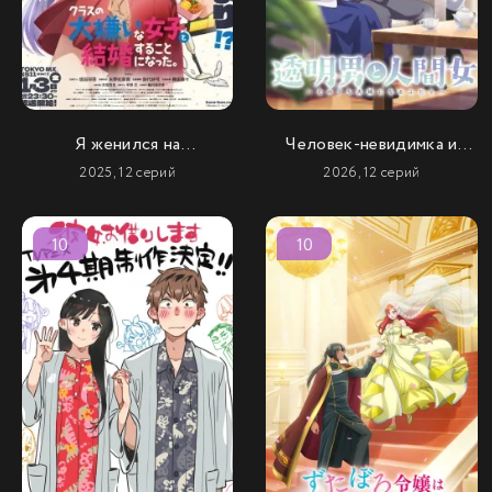
Я женился на
Человек-невидимка и
однокласснице, которую
обычная девушка: Эти
2025, 12 серий
2026, 12 серий
ненавидел
двое скоро станут мужем
и женой
10
10