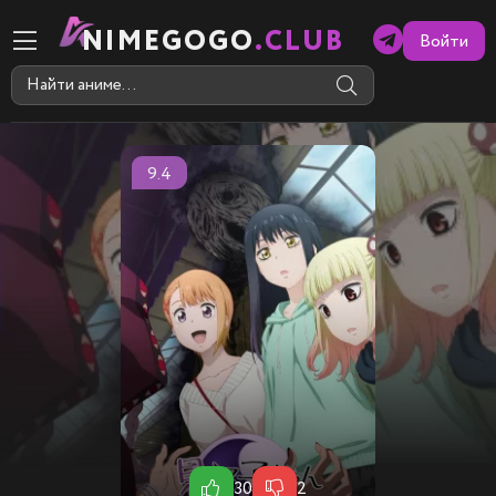
NIMEGOGO
.CLUB
Войти
9.4
30
2