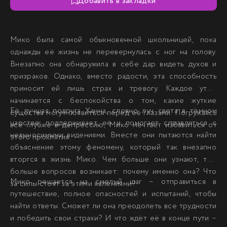
Добавить в закладки
Мико была самой обыкновенной школьницей, пока
однажды её жизнь не перевернулась с ног на голову.
Внезапно она обнаружила в себе дар видеть духов и
призраков. Однако, вместо радости, эта способность
приносит ей лишь страх и тревогу. Каждое утро
начинается с беспокойства о том, какие жуткие
Её лучшая подруга Ханна, словно луч света в тёмном
существа могут появиться перед её глазами. Погружаясь
царстве, поддерживает её и помогает справляться с
всё глубже в депрессию, Мико мечтает избавиться от
невыносимыми видениями. Вместе они пытаются найти
этого проклятия.
объяснение этому феномену, который так внезапно
вторгся в жизнь Мико. Чем больше они узнают, тем
больше вопросов возникает: почему именно она? Что
Мико решается на смелый шаг – отправиться в
за силы стоят за этими явлениями?
путешествие, полное опасностей и испытаний, чтобы
найти ответы. Сможет ли она преодолеть все трудности
и победить свои страхи? И что ждёт её в конце пути –