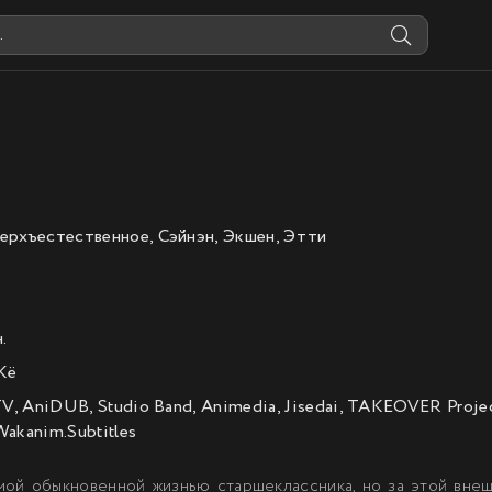
ерхъестественное, Сэйнэн, Экшен, Этти
.
Кё
TV, AniDUB, Studio Band, Animedia, Jisedai, TAKEOVER Projec
 Wakanim.Subtitles
мой обыкновенной жизнью старшеклассника, но за этой внеш