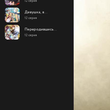
12 серия
люблю
сверхурочную
Девушка, в
работу, поэтому я
которую я
собираюсь
12 серия
влюбился на
подчинить босса в
Окинаве, говорит на
одиночку
Переродившись
слишком сильном
аристократом-
диалекте, и с ней
12 серия
неудачником, я
трудно иметь дело
потратил всё своё
свободное время,
чтобы стать
великим магом!