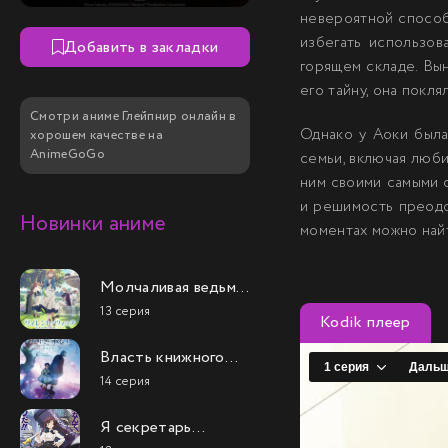
невероятной способ
избегать использов
Добавить в закладки
горящем складе. Вы
его тайну, она покля
Смотри аниме Глейпнир онлайн в
Однако у Аоки была
хорошем качестве на
AnimeGoGo
семьи, включая люби
ним своими самыми 
и решимость преодо
Новинки аниме
моментах можно найт
Молчаливая ведьма:
Тайна молчаливой
13 серия
Kodik плеер
колдуньи
Власть книжного
червя (4 сезон)
14 серия
Я секретарь
гильдии, но я не