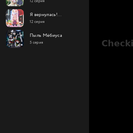
12 серия
волшебство в
другом мире
Я вернулась!
Надеюсь, не
12 серия
слишком помешаю
Пыль Мёбиуса
5 серия