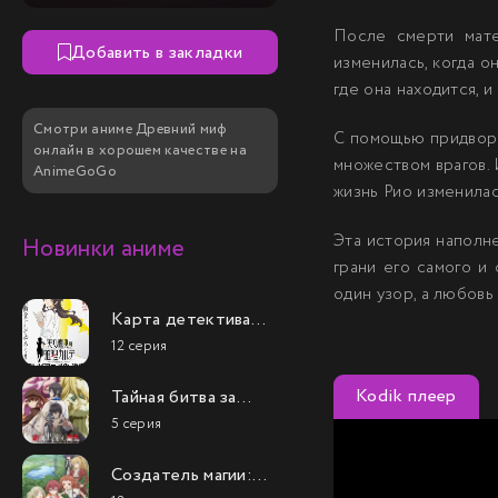
После смерти мате
Добавить в закладки
изменилась, когда о
где она находится, 
Смотри аниме Древний миф
С помощью придворно
онлайн в хорошем качестве на
множеством врагов. 
AnimeGoGo
жизнь Рио изменилас
Эта история наполн
Новинки аниме
грани его самого и
один узор, а любовь
Карта детектива
Такао Амэку
12 серия
Kodik плеер
Тайная битва за
престол
5 серия
сильнейшего
принца-дуралея
Создатель магии:
Как создать