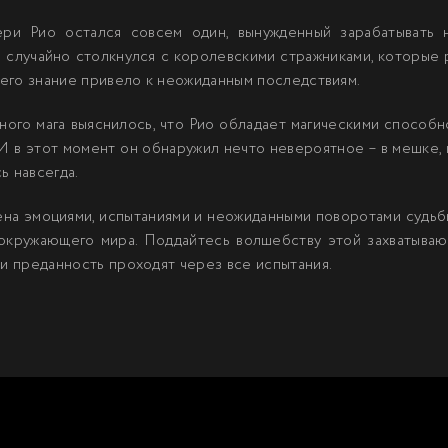
ри Рио остался совсем один, вынужденный зарабатывать 
н случайно столкнулся с королевскими стражниками, которые 
и его знание привело к неожиданным последствиям.
го мага выяснилось, что Рио обладает магическими способно
И в этот момент он обнаружил нечто невероятное – в мешке, 
ь навсегда.
ена эмоциями, испытаниями и неожиданными поворотами судьбы
 окружающего мира. Поддайтесь волшебству этой захватыва
 и преданность проходят через все испытания.