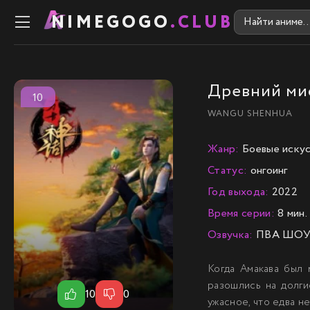
NIMEGOGO
.CLUB
Древний ми
10
WANGU SHENHUA
Жанр:
Боевые искус
Статус:
онгоинг
Год выхода:
2022
Время серии:
8 мин.
Озвучка:
ПВА ШО
Когда Амакава был 
разошлись на долги
10
0
ужасное, что едва н