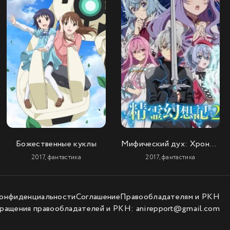
Божественные куклы
Мифический дух: Хроники 2
2017, фантастика
2017, фантастика
конфиденциальности
Соглашение
Правообладателям и РКН
ращения правообладателей и РКН:
anirepport@gmail.com