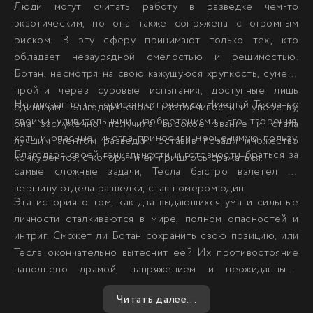
Люди могут считать работу в разведке чем-то
экзотическим, но она также сопряжена с огромным
риском. В эту сферу принимают только тех, кто
обладает незаурядной смелостью и решимостью.
Ботан, несмотря на свою кажущуюся хрупкость, сумела
пройти через суровые испытания, доступные лишь
Но внезапно на горизонте появился Николай Тесла со
единицам. Благодаря своей настойчивости и упорству,
своими удивительными изобретениями. Его творения,
она заслуженно получила высокое звание и стала
хоть и опасные, иногда приносили неоценимую пользу.
лучшим агентом разведки, оставив позади множество
Благодаря своей гениальности и готовности браться за
конкурентов, с которыми ей пришлось сражаться.
самые сложные задачи, Тесла быстро взлетел на
вершину отдела разведки, став номером один.
Эта история о том, как два выдающихся ума и сильные
личности сталкиваются в мире, полном опасностей и
интриг. Сможет ли Ботан сохранить свою позицию, или
Тесла окончательно вытеснит её? Их противостояние
наполнено драмой, напряжением и неожиданными
поворотами, заставляя зрителей переживать вместе с
Читать далее...
героями каждую минуту их захватывающей жизни.