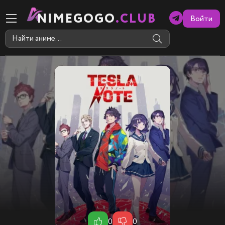
NIMEGOGO
.CLUB
Войти
0
0