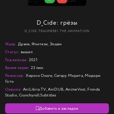
D_Cide: грёзы
D_CIDE TRAUMEREI THE ANIMATION
Жанр:
Драма, Фэнтези, Экшен
Статус:
вышел
Год выхода:
2021
Время серии:
23 мин.
Режиссер:
Хироси Оноги, Сигэру Морита, Мидори
Гото
Озвучка:
AniLibria.TV, AniDUB, AnimeVost, Fronda
Studio, Crunchyroll.Subtitles
Добавить в закладки