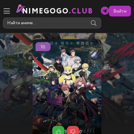
NIMEGOGO
.CLUB
Войти
10
3
0