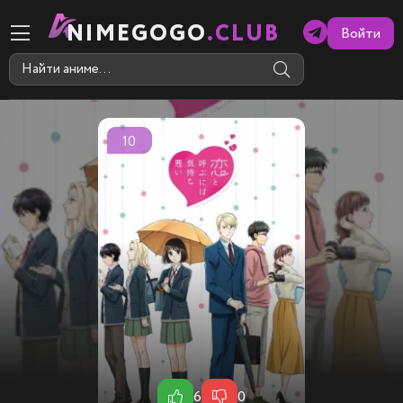
NIMEGOGO
.CLUB
Войти
10
6
0