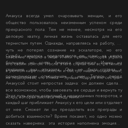
Амакуса всегда умел очаровывать женщин, и его
общество пользовалось неизменным успехом среди
прекрасного пола. Тем не менее, несмотря на его
деловую хватку, личная жизнь оставалась для него
тернистым путем. Однажды, направляясь на работу, он
чуть не потерял сознание на эскалаторе, но его
Судьба, казалось, предоставила им шанс на нечто
спасение пришло в лице Ичики Аримы, которая укрыла
большее, но когда Амакуса пригласил Ичику на
его своим зонтом. После этого случая они встретились
свидание, она отказала. Она не была готова к
в уютном кафе поблизости и быстро нашли общий язык,
романтическим отношениям с ним. Теперь перед
не подозревая, что Ичика — лучшая подруга его сестры!
Амакусой стоит непростая задача: он должен сделать
все возможное, чтобы завоевать ее сердце и вернуть ту
Этот путь полон испытаний и неожиданных поворотов, и
искру, которая зажглась между ними.
каждый шаг приближает Амакусу к его цели или отдаляет
от нее. Сможет ли он преодолеть все преграды и
добиться взаимности? Время покажет, но одно можно
сказать наверняка: эта история наполнена эмоциями,