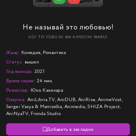
Не называй это любовью!
KOI TO YOBU NI WA KIMOCHI WARUI
Жанр:
Комедия, Романтика
Статус:
вышел
Год выхода:
2021
Время серии:
24 мин.
Режиссер:
Юко Какихара
Озвучка:
AniLibria.TV, AniDUB, AniRise, AnimeVost,
Sergei Vasya & Mamzelka, Animedia, SHIZA Project,
AniNyaTV, Fronda Studio
Добавить в закладки