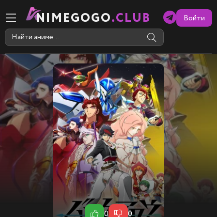
NIMEGOGO
.CLUB
Войти
0
0