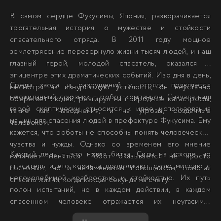
В самом сердце Фукусимы, Япония, разворачивается
трогательная история о мужестве и стойкости
спасательного отряда. В 2011 году мощное
землетрясение перевернуло жизни тысяч людей, и наш
главный герой, молодой спасатель, оказался в
эпицентре этих драматических событий. Изо дня в день,
Среди хаоса и разрушений у отряда появляется
несмотря на изнуряющую усталость, он неустанно
неожиданный союзник – робот-компаньон. Сначала наш
оберегает людей, реагируя на природные катастрофы,
герой скептически относится к идее использования
такие как наводнения, и на угрозы, созданные
машин для спасения людей в префектуре Фукусима. Ему
человеком.
кажется, что роботы не способны понять человеческие
чувства и нужды. Однако со временем его мнение
Каждый день – это новая битва. Силы на исходе, но
начинает меняться. Робот оказывается не просто
спасатель и его команда продолжают свою миссию с
полезным, но и незаменимым помощником, помогая
непоколебимой храбростью и стойкостью. Их путь
спасать жизни, когда каждая секунда на счету.
полон испытаний, но в каждом действии, в каждом
спасенном человеке отражается их неугасимая
преданность своему делу и вера в лучшее будущее. Это