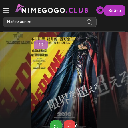
NIMEGOGO
.CLUB
Войти
10
1
0