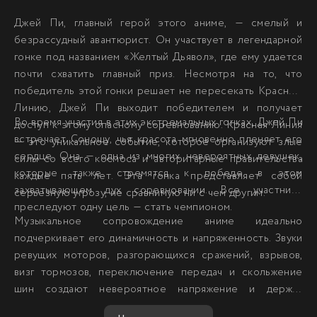
Джей Пи, главный герой этого аниме, — смелый и
безрассудный авантюрист. Он участвует в легендарной
гонке под названием «Желтый Дьявол», где ему удается
почти схватить главный приз. Несмотря на то, что
победитель этой гонки решает не пересекать Красную
Линию, Джей Пи выходит победителем и получает
Во время участия в этих экстремальных гонках, Джей Пи
доступ к этому опасному соревнованию. Красная Линия
встречает Соношу, чья красота мгновенно пленяет его
— это уникальное событие, которое организуют злые
сердце. Она — одна из многих невероятных девушек,
силы со всего космоса и авторитарные правительства
которые также стремятся к победе в этом
каждые пять лет. Эта гонка представляет собой
захватывающем дух соревновании. Все участники
серьезную угрозу, не сравнимую ни с чем другим.
преследуют одну цель — стать чемпионом.
Музыкальное сопровождение аниме идеально
подчеркивает его динамичность и напряженность. Звуки
ревущих моторов, разгорающихся сражений, взрывов,
визг тормозов, переключение передач и скольжение
шин создают невероятное напряжение и держат
зрителя в постоянном ожидании.