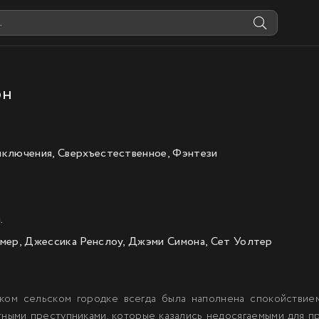
он
ключения, Сверхъестественное, Фэнтези
.
мер, Джессика Ренслоу, Джэми Симона, Сет Уолтер
ком сельском городке всегда была наполнена спокойствие
ными преступниками, которые казались недосягаемыми для пр