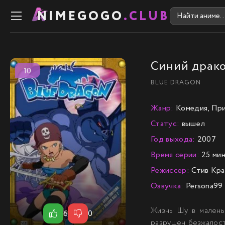
NIMEGOGO
.CLUB
Синий драк
10
BLUE DRAGON
Жанр:
Комедия, При
Статус:
вышел
Год выхода:
2007
Время серии:
25 мин
Режиссер:
Стив Кра
Озвучка:
Persona99
Жизнь Шу в малень
6
0
разрушен безжалост