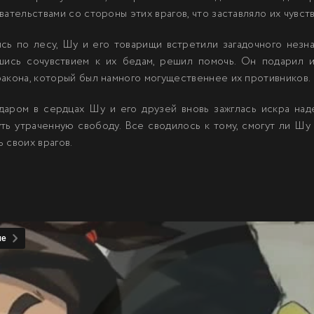
вательствами со стороны этих врагов, что заставляло их чув
ясь по лесу, Шу и его товарищи встретили загадочного незн
вшись сочувствием к их бедам, решил помочь. Он подарил 
акона, который был намного могущественнее их противников.
аром в сердцах Шу и его друзей вновь зажглась искра над
уть утраченную свободу. Все сводилось к тому, смогут ли Шу
 своих врагов.