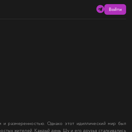
Войти
м и размеренностью. Однако этот идиллический мир был
остых жителей. Каждый день Шу и его друзья сталкивались