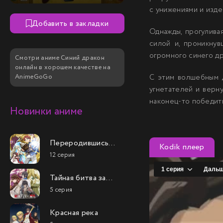
с унижениями и изде
Добавить в закладки
Однажды, прогулива
силой и, проникну
огромного синего др
Смотри аниме Синий дракон
онлайн в хорошем качестве на
AnimeGoGo
С этим волшебным д
угнетателей и верн
наконец-то победить
Новинки аниме
Переродившись
Kodik плеер
аристократом-
12 серия
неудачником, я
потратил всё своё
Тайная битва за
свободное время,
престол
чтобы стать
5 серия
сильнейшего
великим магом!
принца-дуралея
Красная река