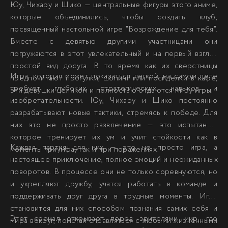
Юу, Чихару и Шико — центральные фигуры этого аниме,
которые объединились, чтобы создать клуб,
посвященный настольной игре "Возрождение для тебя".
Вместе с девятью другими участницами они
погружаются в этот увлекательный и на первый взгляд
простой вид досуга. В то время как их сверстницы
Игра, которая может показаться легкой, на самом деле
предпочитают прогулки, шопинг или посиделки в кафе,
требует глубоких стратегических навыков и
эти девушки целиком и полностью отдаются миру игры.
изобретательности. Юу, Чихару и Шико постоянно
разрабатывают новые тактики, стремясь к победе. Для
них это не просто развлечение — это испытание,
которое тренирует их ум и учит стойкости как в
Каждая партия для них — это не просто игра, а
моменты триумфа, так и при поражениях.
настоящее приключение, полное эмоций и неожиданных
поворотов. В процессе они не только соревнуются, но
и укрепляют дружбу, учатся работать в команде и
поддерживать друг друга в трудные моменты. Игра
становится для них способом познания самих себя и
Этот сериал открывает перед зрителями мир, где
мира вокруг, помогая справляться с любыми жизненными