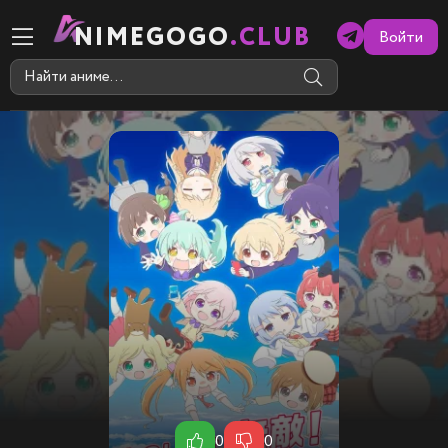
NIMEGOGO
.CLUB
Войти
0
0