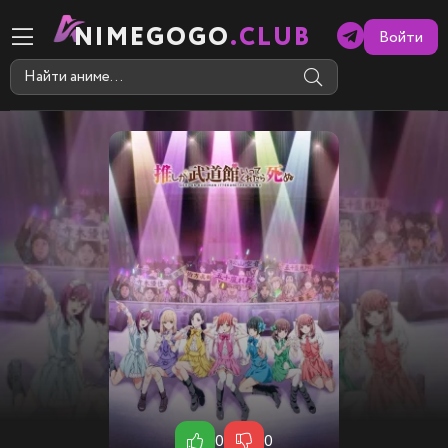
NIMEGOGO
.CLUB
Войти
0
0