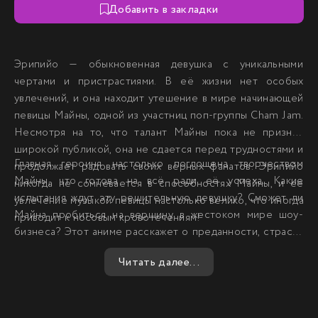
Добавить в закладки
Эрипийо — обыкновенная девушка с уникальными
чертами и пристрастиями. В её жизни нет особых
увлечений, и она находит утешение в мире начинающей
певицы Майны, одной из участниц поп-группы Cham Jam.
Несмотря на то, что талант Майны пока не признан
широкой публикой, она не сдается перед трудностями и
Главная героиня настолько поглощена творчеством
продолжает радовать своих верных фанатов. Эрипийо
Майны, что готова на всё ради её успеха. Какие
никогда не сомневается в способностях Майны, и её
испытания ждут эту решительную девушку? Сможет ли
увлечение музыкой певицы настолько велико, что иногда
Майна пробиться на вершину в жестоком мире шоу-
приводит к носовым кровотечениям!
бизнеса? Этот аниме расскажет о преданности, страсти
и неустанной вере в талант, который, несмотря на все
Читать далее...
преграды, способен сиять ярче всего.