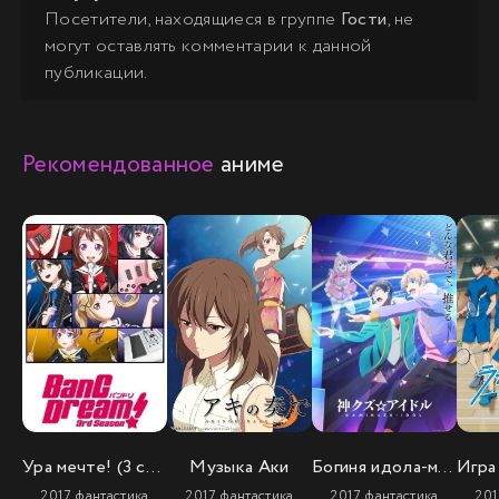
Посетители, находящиеся в группе
Гости
, не
могут оставлять комментарии к данной
публикации.
Рекомендованное
аниме
Ура мечте! (3 сезон)
Музыка Аки
Богиня идола-мерзавца
2017, фантастика
2017, фантастика
2017, фантастика
201