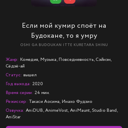
Если мой кумир споёт на
Будокане, то я умру
OSHI GA BUDOUKAN ITTE KURETARA SHINU
Жанр:
Комедия, Музыка, Повседневность, Сэйнэн,
Сёдзё-ай
Статус:
вышел
Год выхода:
2020
Время серии:
24 мин.
Режиссер:
Такаси Аосима, Инахо Фудзио
Озвучка:
AniDUB, AnimeVost, AniMaunt, Studio Band,
AniStar