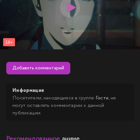
раскрытии убийств, так и стереть улики, создавая алиби
для преступников. Криминальные авторитеты не
упускают возможность воспользоваться этим,
предоставляя сверхлюдям работу по своему
усмотрению.
Добавить комментарий
Информация
Посетители, находящиеся в группе
Гости
, не
могут оставлять комментарии к данной
публикации.
Рекомендованное
аниме