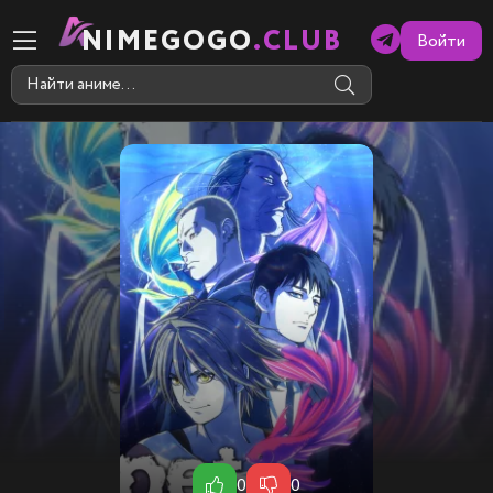
NIMEGOGO
.CLUB
Войти
0
0