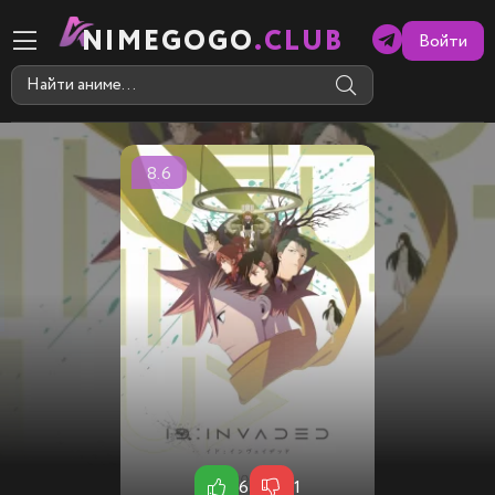
NIMEGOGO
.CLUB
Войти
8.6
6
1