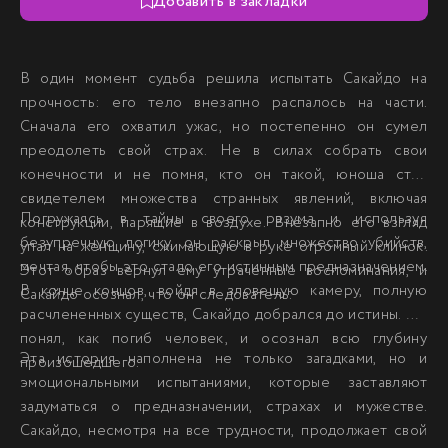
Добавить в закладки
В один момент судьба решила испытать Сакайдо на
прочность: его тело внезапно распалось на части.
Сначала его охватил ужас, но постепенно он сумел
преодолеть свой страх. Не в силах собрать свои
конечности и не помня, кто он такой, юноша стал
свидетелем множества странных явлений, включая
Погружаясь в тайны своего разума и используя
конструкции, парящие в воздухе. Внезапно его взгляд
безупречную логику, он раскрыл множество убийств,
упал на женщину, сжимающую в руке огромный клинок.
мечтая, чтобы это стало его истинным предназначением.
Этот образ вернул ему утраченные воспоминания, и
В конце концов, войдя в зловещую камеру, полную
Сакайдо осознал, что он следователь.
расчлененных существ, Сакайдо добрался до истины. Он
понял, как погиб человек, и осознал всю глубину
Эта история наполнена не только загадками, но и
произошедшего.
эмоциональными испытаниями, которые заставляют
задуматься о предназначении, страхах и мужестве.
Сакайдо, несмотря на все трудности, продолжает свой