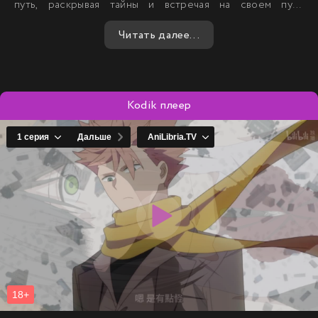
путь, раскрывая тайны и встречая на своем пути
множество препятствий. Его стремление к истине и
Читать далее...
желание найти своё место в мире делают его историю
незабываемой и глубоко трогающей.
Kodik плеер