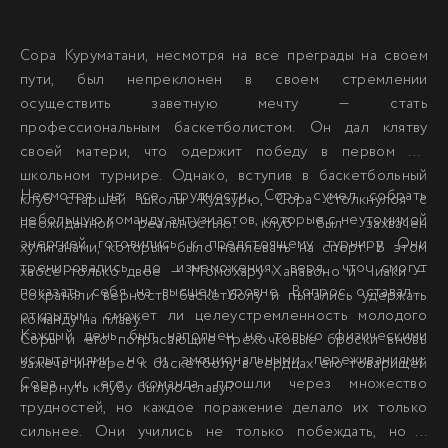
Сора Куруматани, несмотря на все преграды на своем
пути, был непреклонен в своем стремлении
осуществить заветную мечту — стать
профессиональным баскетболистом. Он дал клятву
своей матери, что одержит победу в первом же
школьном турнире. Однако, вступив в баскетбольный
Несмотря на все трудности, Сора сумел собрать
клуб старшей школы Кудзурю, Сора столкнулся с
небольшую команду энтузиастов, которые с неутомимой
неожиданной реальностью: клуб был захвачен
энергией готовились к предстоящему турниру. Они
хулиганами, которым было наплевать на спорт. В этом
тренировались до изнеможения, веря, что смогут
хаосе только двое — Момохару Ханазоно и Чиаки —
показать себя на высшем уровне. Вопрос оставался
сохраняли верность баскетболу и пытались удержать
открытым: сможет ли целеустремленность молодого
команду на плаву.
Каждый день был наполнен не только физическими
Соры и его потрясающие трехочковые броски вновь
испытаниями, но и эмоциональными переживаниями.
зажечь интерес к баскетболу в сердцах его товарищей
Сора и его команда прошли через множество
и вернуть клубу былую славу?
трудностей, но каждое поражение делало их только
сильнее. Они учились не только побеждать, но и