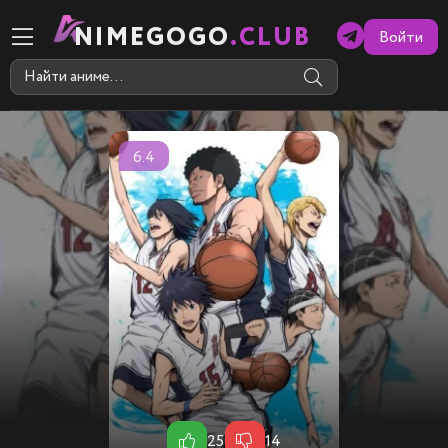
NIMEGOGO
.CLUB
Войти
6.4
25
14