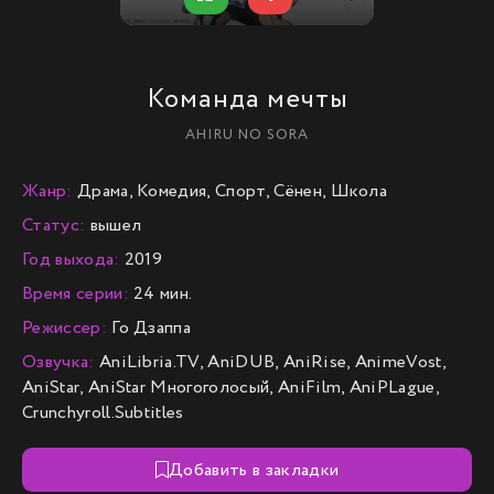
Команда мечты
AHIRU NO SORA
Жанр:
Драма, Комедия, Спорт, Сёнен, Школа
Статус:
вышел
Год выхода:
2019
Время серии:
24 мин.
Режиссер:
Го Дзаппа
Озвучка:
AniLibria.TV, AniDUB, AniRise, AnimeVost,
AniStar, AniStar Многоголосый, AniFilm, AniPLague,
Crunchyroll.Subtitles
Добавить в закладки