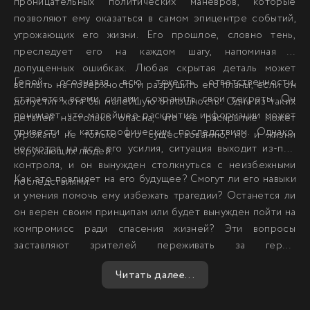
проницательных политических маневров, которые
позволяют ему оказаться в самом эпицентре событий,
угрожающих его жизни. Его прошлое, словно тень,
преследует его на каждом шагу, напоминая о
допущенных ошибках. Любая скрытая деталь может
Герой, осознавая всю тяжесть ответственности,
всплыть на поверхность и разрушить его планы, если он
старается всеми силами сохранить свои секреты. Он
допустит хотя бы малейшую оплошность. Одна из таких
понимает, что малейшее раскрытие информации может
деталей настолько опасна, что её раскрытие может
привести к катастрофическим последствиям. Однако,
угрожать не только его существованию, но и жизни
несмотря на все его усилия, ситуация выходит из-под
окружающих людей.
контроля, и он вынужден столкнуться с неизбежными
Как это повлияет на его будущее? Смогут ли его навыки
последствиями.
и умения помочь ему избежать трагедии? Останется ли
он верен своим принципам или будет вынужден пойти на
компромисс ради спасения жизней? Эти вопросы
заставляют зрителей переживать за героя,
сочувствовать его борьбе и надеяться на благоприятный
Читать далее...
исход.