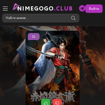
NIMEGOGO
.CLUB
Войти
10
7
0