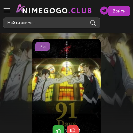
NIMEGOGO
.CLUB
Войти
7.5
3
1