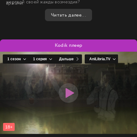
жертвой своей жажды возмездия?
врагами.
Читать далее...
Kodik плеер