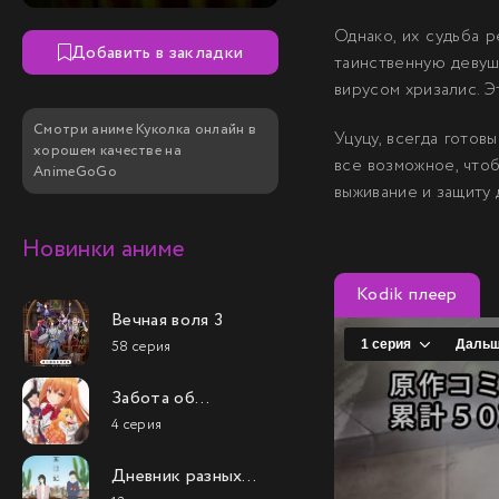
Однако, их судьба 
Добавить в закладки
таинственную девуш
вирусом хризалис. Э
Смотри аниме Куколка онлайн в
Уцуцу, всегда готов
хорошем качестве на
все возможное, что
AnimeGoGo
выживание и защиту д
Новинки аниме
Kodik плеер
Вечная воля 3
58 серия
Забота об
одарённой
4 серия
девушке: В
престижной школе,
Дневник разных
полной
стран