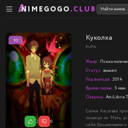
NIMEGOGO
.CLUB
Куколка
10
PUPA
Жанр:
Психологичес
Статус:
вышел
Год выхода:
2014
Время серии:
5 мин.
Озвучка:
AniLibria.
Семья Хасэгава про
покинул их. Мать, 
2
0
себя брошенными и 