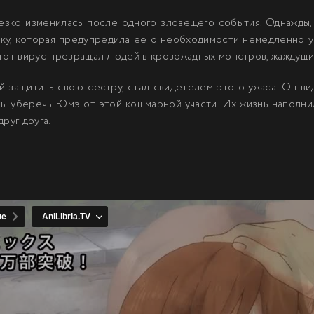
резко изменилась после одного зловещего события. Однажды,
ку, которая предупредила ее о необходимости немедленно уй
тот вирус превращал людей в кровожадных монстров, жаждущи
ый защитить свою сестру, стал свидетелем этого ужаса. Он ви
бы уберечь Юмэ от этой кошмарной участи. Их жизнь наполнил
руг друга.