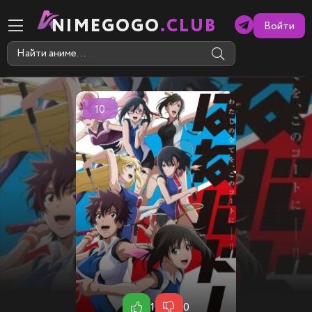
NIMEGOGO
.CLUB
Войти
10
1
0