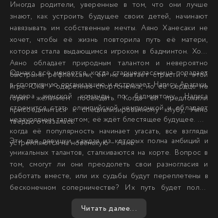
Иногда родители, уверенные в том, что они лучше
знают, как устроить будущее своих детей, начинают
навязывать им собственные мечты. Аяно Ханесаки не
хочет, чтобы её жизнь повторила путь её матери,
которая стала выдающимся игроком в бадминтон. Хотя
Аяно обладает природным талантом и невероятно
Однако всё меняется, когда старшеклассница попадает
быстрыми рефлексами, ей не хватает страсти к этой
в спортивную организацию и встречает Нагису Арагаки,
игре. Она – одарённая спортсменка, но её сердце не
лидера женской команды по бадминтону. Нагиса
горит желанием побеждать. Когда ей предложили
стремится стать олимпийской чемпионкой и обладает
присоединиться к специализированному клубу, Аяно
незаурядным талантом; её ждёт блестящее будущее. Но
твёрдо отказалась.
когда её популярность начинает угасать, все взгляды
Эти две девушки, каждая из которых полна амбиций и
устремляются на новенькую – Аяно.
уникальных талантов, сталкиваются на корте. Вопрос в
том, смогут ли они преодолеть свои разногласия и
работать вместе, или их судьбы будут переплетены в
бесконечном соперничестве? Их путь будет полон
эмоций, испытаний и неожиданных поворотов, которые
Читать далее...
заставят зрителей переживать вместе с ними каждую