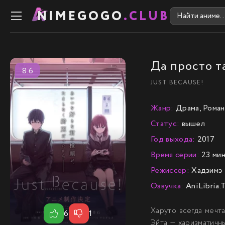
NIMEGOGO
.CLUB
Да просто т
8.6
JUST BECAUSE!
Жанр:
Драма, Роман
Статус:
вышел
Год выхода:
2017
Время серии:
23 мин
Режиссер:
Хадзимэ
Озвучка:
AniLibria.
Харуто всегда мечт
6
1
Эйта — харизматичн