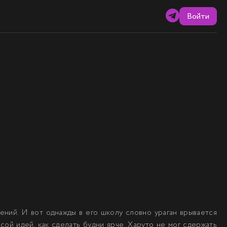
Войти
ений. И вот однажды в его школу словно ураган врывается
ой идей, как сделать будни ярче. Харуто не мог сдержать