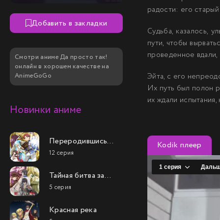
радости: его старый
Добавить в закладки
Судьба, казалось, 
пути, чтобы вырвать
проведенное вдали, 
Смотри аниме Да просто так!
онлайн в хорошем качестве на
AnimeGoGo
Эйта, с его непреод
Их путь был полон р
их ждали испытания,
Новинки аниме
Переродившись
Kodik плеер
аристократом-
12 серия
неудачником, я
потратил всё своё
Тайная битва за
свободное время,
престол
чтобы стать
5 серия
сильнейшего
великим магом!
принца-дуралея
Красная река