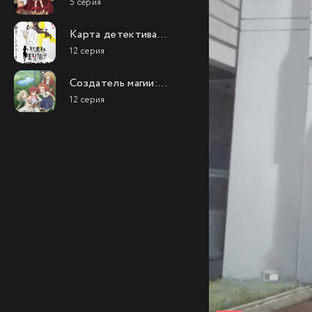
5 серия
Карта детектива
Такао Амэку
12 серия
Создатель магии:
Как создать
12 серия
волшебство в
другом мире