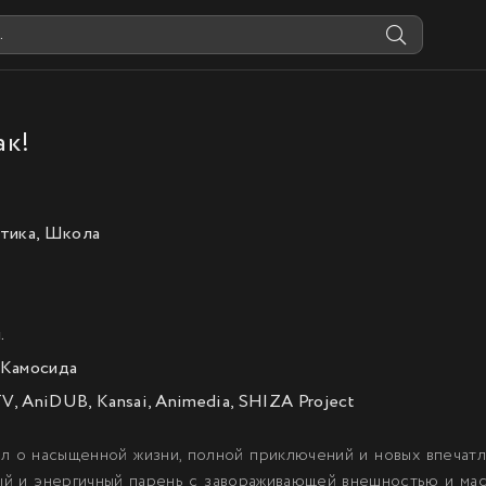
ак!
тика, Школа
.
 Камосида
TV, AniDUB, Kansai, Animedia, SHIZA Project
ал о насыщенной жизни, полной приключений и новых впечатл
ый и энергичный парень с завораживающей внешностью и масс