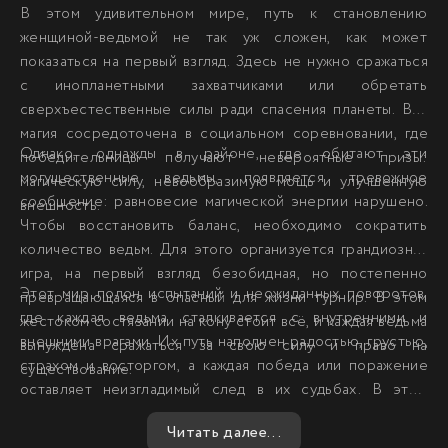
В этом удивительном мире, путь к становлению
женщиной-ведьмой не так уж сложен, как может
показаться на первый взгляд. Здесь не нужно сражаться
с инопланетными захватчиками или обретать
сверхъестественные силы ради спасения планеты. Вся
магия сосредоточена в социальном соревновании, где
Однако, однажды в районе, где обитают эти
победительницы получают невероятные призы:
могущественные ведьмы, появляется тревожное
магическую силу, невообразимую мощь и улучшенную
сообщение: равновесие магической энергии нарушено.
внешность.
Чтобы восстановить баланс, необходимо сократить
количество ведьм. Для этого организуется грандиозная
игра, на первый взгляд безобидная, но постепенно
Этот мир полон испытаний и неожиданных поворотов,
превращающаяся в опасный для жизни турнир. В этом
где каждая ведьма сталкивается с внутренними и
жестоком состязании на кону стоит всё, и каждая ведьма
внешними врагами. Их путь наполнен радостью, грустью,
вынуждена сражаться за свою силу и право на
страхом и восторгом, а каждая победа или поражение
существование.
оставляет неизгладимый след в их судьбах. В этом
захватывающем аниме, зрители погружаются в глубины
Читать далее...
человеческих эмоций и переживаний, наблюдая за тем,