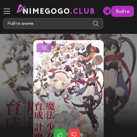
NIMEGOGO
.CLUB
Войти
10
1
0