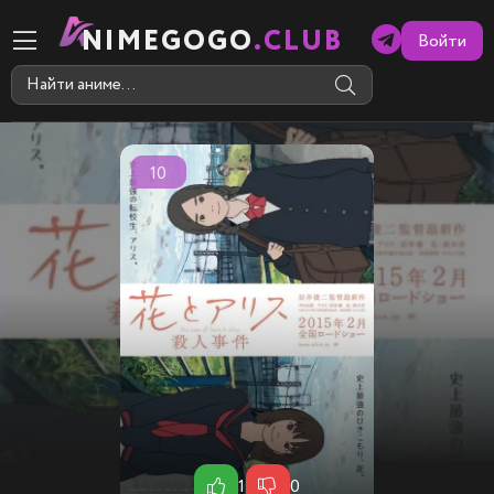
NIMEGOGO
.CLUB
Войти
10
1
0