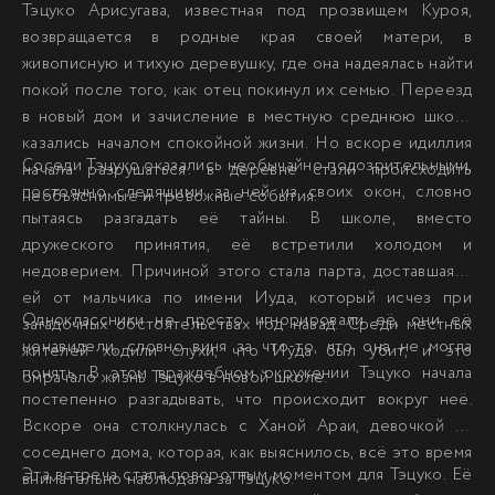
Тэцуко Арисугава, известная под прозвищем Куроя,
возвращается в родные края своей матери, в
живописную и тихую деревушку, где она надеялась найти
покой после того, как отец покинул их семью. Переезд
в новый дом и зачисление в местную среднюю школу
казались началом спокойной жизни. Но вскоре идиллия
Соседи Тэцуко оказались необычайно подозрительными,
начала разрушаться: в деревне стали происходить
постоянно следящими за ней из своих окон, словно
необъяснимые и тревожные события.
пытаясь разгадать её тайны. В школе, вместо
дружеского принятия, её встретили холодом и
недоверием. Причиной этого стала парта, доставшаяся
ей от мальчика по имени Иуда, который исчез при
Одноклассники не просто игнорировали её, они её
загадочных обстоятельствах год назад. Среди местных
ненавидели, словно виня за что-то, что она не могла
жителей ходили слухи, что Иуда был убит, и это
понять. В этом враждебном окружении Тэцуко начала
омрачало жизнь Тэцуко в новой школе.
постепенно разгадывать, что происходит вокруг неё.
Вскоре она столкнулась с Ханой Араи, девочкой из
соседнего дома, которая, как выяснилось, всё это время
Эта встреча стала поворотным моментом для Тэцуко. Её
внимательно наблюдала за Тэцуко.