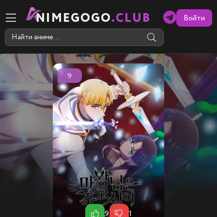
NIMEGOGO
.CLUB
Войти
9
9
1