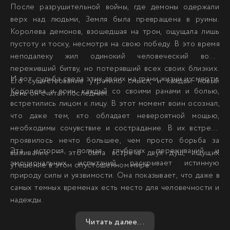
После разрушительной войны, где демоны одержали
верх над людьми, Земля была превращена в руины.
Королева демонов, взошедшая на трон, ощущала лишь
пустоту и тоску, несмотря на свою победу. В это время
неподалеку жил одинокий человеческий воин,
переживший битву, но потерявший всех своих близких.
И вот, судьба свела этих двоих на грани жизни и смерти.
Его существование утратило смысл, и каждый новый
Королева и воин, каждый со своими ранами и болью,
день он считал последним.
встретились лицом к лицу. В этот момент воин осознал,
что даже тем, кто обладает невероятной мощью,
необходимы сочувствие и сострадание. В их встрече
проявилось нечто большее, чем просто борьба за
Эта история, полная глубоких переживаний и
выживание — это была встреча двух душ, ищущих
эмоциональных испытаний, раскрывает истинную
утешение в этом опустошенном мире.
природу силы и уязвимости. Она показывает, что даже в
самых темных временах есть место для человечности и
надежды.
Читать далее...