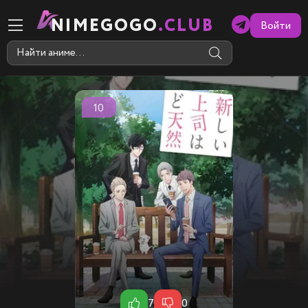
NIMEGOGO
.CLUB
Войти
10
7
0