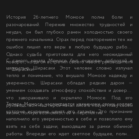
История 26-летнего Момосе полна боли и
разочарований. Пережив множество трудностей и
неудач, он был глубоко ранен холодностью своего
прежнего начальника. Страх перед повторением тех же
ошибок лишил его веры в любую будущую работу.
Однако судьба приготовила для него неожиданный
С самого начала Момосе был очарован добротой и
поворот, когда он встретил своего нового руководителя
мягкостью Ширасаки. Этот человек словно излучал
— Ширасаки.
тепло и понимание, что внушало Момосе надежду и
уверенность. Ширасаки обладал редким даром —
умением создавать атмосферу спокойствия и доверия,
что завораживало и окрыляло Момосе. Под его
Теперь Момосе наслаждается уважением своих коллег,
руководством наш герой начал писать новую главу своей
которые искренне ценят его таланты. Это признание
жизни, полную возможностей и перспектив.
наполнило его уверенностью в себе и позволило ему
взять на себя задачи, выходящие за рамки обычной
работы. Впереди его ждет светлое будущее, полное