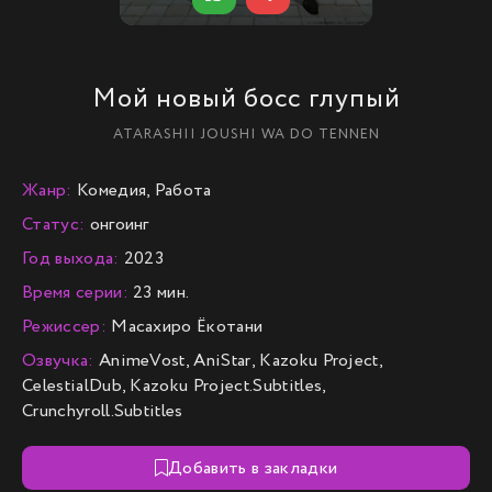
Мой новый босс глупый
ATARASHII JOUSHI WA DO TENNEN
Жанр:
Комедия, Работа
Статус:
онгоинг
Год выхода:
2023
Время серии:
23 мин.
Режиссер:
Масахиро Ёкотани
Озвучка:
AnimeVost, AniStar, Kazoku Project,
CelestialDub, Kazoku Project.Subtitles,
Crunchyroll.Subtitles
Добавить в закладки