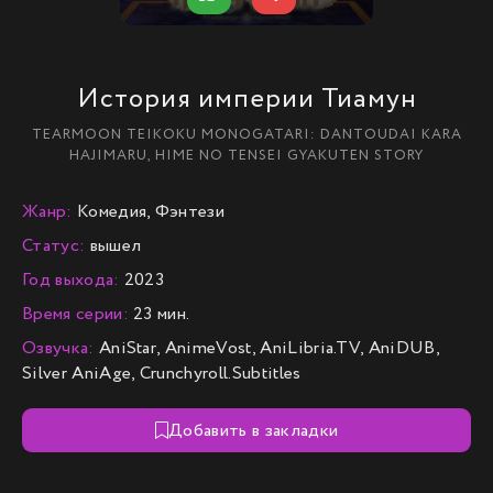
История империи Тиамун
TEARMOON TEIKOKU MONOGATARI: DANTOUDAI KARA
HAJIMARU, HIME NO TENSEI GYAKUTEN STORY
Жанр:
Комедия, Фэнтези
Статус:
вышел
Год выхода:
2023
Время серии:
23 мин.
Озвучка:
AniStar, AnimeVost, AniLibria.TV, AniDUB,
Silver AniAge, Crunchyroll.Subtitles
Добавить в закладки