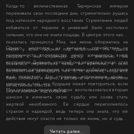
Когда-то величественная Тирмунская империя
переживала свои последние дни, стремительно рушась
под натиском народного восстания. Стремление людей
избавиться от тирании и унижений было настолько
сильным, что они не знали пощады. В центре этого хаоса
оказалась принцесса Миа, чья жизнь оборвалась на
Однако, несмотря на внешнее спокойствие и
глазах у всех горожан под гильотиной. Но судьба
неизменность королевства, нечто изменилось в её
сыграла с ней странную шутку — внезапно Миа
восприятии. Дневник, который она держала в руках, стал
оказалась перенесена назад во времени, в свои
зловещим напоминанием о кровавых событиях, которые
беззаботные двенадцать лет. В те времена, когда всё
ещё предстоят. Его страницы, испачканные кровью,
было спокойно и мирно, а десерты на столе приносили
говорили о том, что будущее может повториться, если
ей истинное счастье.
Миа оказалась перед выбором: воспользоваться вторым
она не изменит ход событий.
шансом и изменить свою судьбу или снова стать
жертвой неизбежного. Её сердце переполнялось
страхом и надеждой, ведь теперь она знала, что её
действия могут спасти не только её жизнь, но и судьбу
всей империи. Сможет ли принцесса найти в себе силы
Читать далее...
и мужество, чтобы противостоять грядущим испытаниям