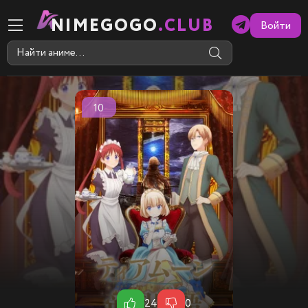
NIMEGOGO
.CLUB
Войти
10
24
0