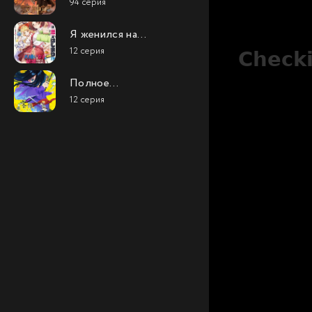
94 серия
Я женился на
однокласснице,
12 серия
которую ненавидел
Полное
исследование
12 серия