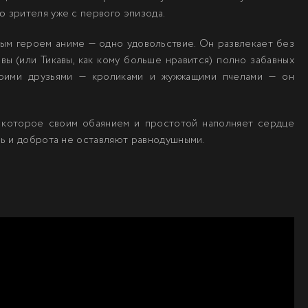
 зрителя уже с первого эпизода.
ьным героем аниме — одно удовольствие. Он развлекает без
вы (или Тикавы, как кому больше нравится) полно забавных
воими друзьями — кроликами и жужжащими пчелами — он
, которое своим обаянием и простотой наполняет сердце
ть и доброта не оставляют равнодушными.