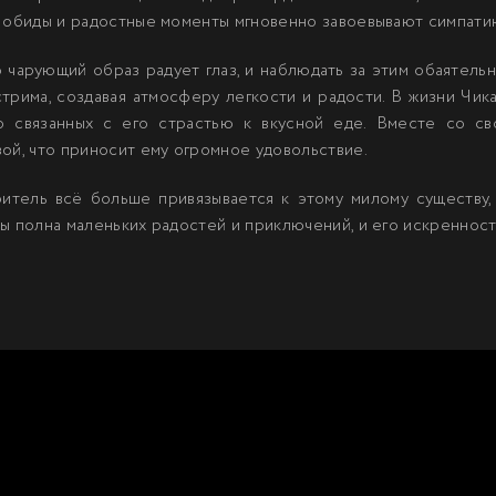
е обиды и радостные моменты мгновенно завоевывают симпатию
о чарующий образ радует глаз, и наблюдать за этим обаятел
трима, создавая атмосферу легкости и радости. В жизни Чика
о связанных с его страстью к вкусной еде. Вместе со с
ой, что приносит ему огромное удовольствие.
итель всё больше привязывается к этому милому существу
ы полна маленьких радостей и приключений, и его искреннос