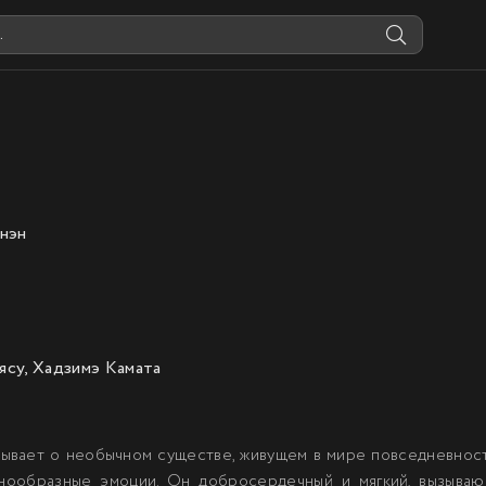
нэн
су, Хадзимэ Камата
зывает о необычном существе, живущем в мире повседневност
нообразные эмоции. Он добросердечный и мягкий, вызываю