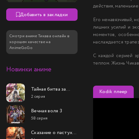
действия, маленьки
Добавить в закладки
Его ненавязчивый, н
лишних усилий и экс
моментов, особенн
Смотри аниме Тикава онлайн в
наслаждается трапез
хорошем качестве на
AnimeGoGo
С каждой серией зр
теплом. Жизнь Чикав
Новинки аниме
Тайная битва за
Kodik плеер
престол
2 серия
сильнейшего
принца-дуралея
Вечная воля 3
58 серия
Сказание о пастухе
богов