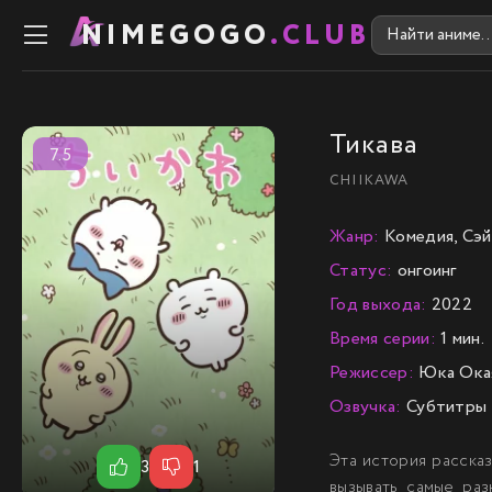
NIMEGOGO
.CLUB
Тикава
7.5
CHIIKAWA
Жанр:
Комедия, Сэй
Статус:
онгоинг
Год выхода:
2022
Время серии:
1 мин.
Режиссер:
Юка Окая
Озвучка:
Субтитры
Эта история расска
3
1
вызывать самые раз