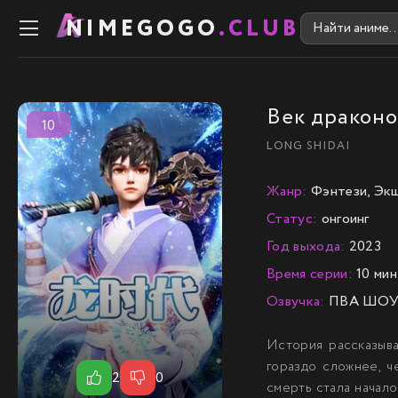
NIMEGOGO
.CLUB
Век драконо
10
LONG SHIDAI
Жанр:
Фэнтези, Эк
Статус:
онгоинг
Год выхода:
2023
Время серии:
10 мин
Озвучка:
ПВА ШО
История рассказыва
гораздо сложнее, ч
2
0
смерть стала начало