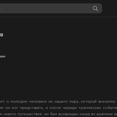
в
шен
.
У
ет о молодом человеке из нашего мира, который внезапно о
ем он мог представить, и после череды трагических событий
м нового путешествия: он был возвращен назад во времени д