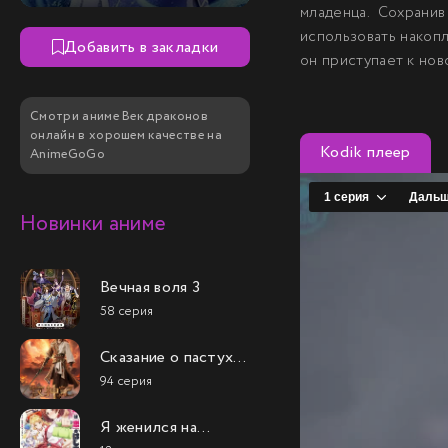
младенца. Сохрани
использовать накопл
Добавить в закладки
он приступает к нов
Смотри аниме Век драконов
онлайн в хорошем качестве на
Kodik плеер
AnimeGoGo
Новинки аниме
Вечная воля 3
58 серия
Сказание о пастухе
богов
94 серия
Я женился на
однокласснице,