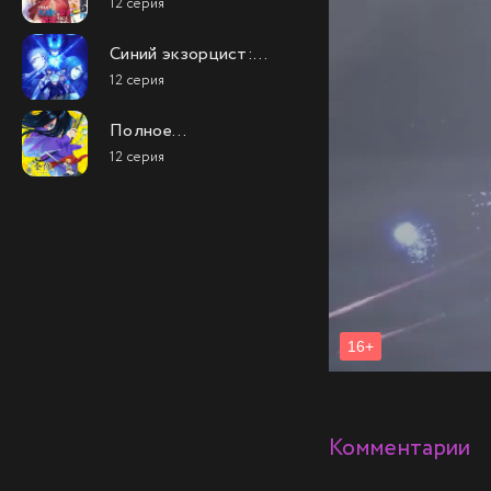
12 серия
которую ненавидел
Синий экзорцист:
Вся ночь (4 сезон 2
12 серия
часть)
Полное
исследование
12 серия
Комментарии