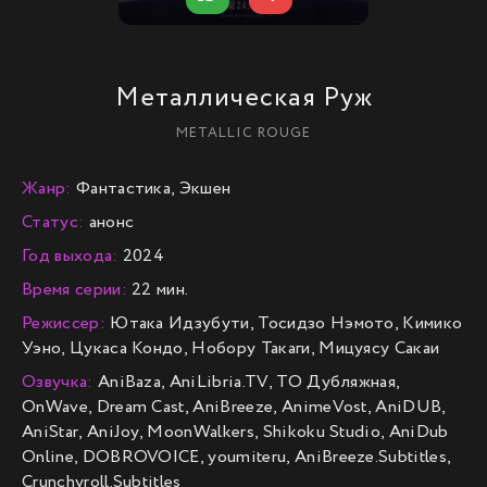
Металлическая Руж
METALLIC ROUGE
Жанр:
Фантастика, Экшен
Статус:
анонс
Год выхода:
2024
Время серии:
22 мин.
Режиссер:
Ютака Идзубути, Тосидзо Нэмото, Кимико
Уэно, Цукаса Кондо, Нобору Такаги, Мицуясу Сакаи
Озвучка:
AniBaza, AniLibria.TV, ТО Дубляжная,
OnWave, Dream Cast, AniBreeze, AnimeVost, AniDUB,
AniStar, AniJoy, MoonWalkers, Shikoku Studio, AniDub
Online, DOBROVOICE, youmiteru, AniBreeze.Subtitles,
Crunchyroll.Subtitles