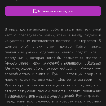
Добавить в закладки
В мире, где гуманоидные роботы стали неотъемлемой
частью повседневной жизни, граница между людьми и
искусственным интеллектом постепенно стирается. В
центре этой эпохи стоит доктор Кайто Танака,
гениальный ученый, одержимый мечтой создать новую
форму жизни, которая могла бы развиваться вместе с
Среди всех его творений выделяется Руж –
человечеством. Дни и ночи он посвящает созданию
Металлическая Роза, уникальный A.I., обладающий
роботов, способных испытывать эмоции.
способностью к эмпатии. Руж – настоящий прорыв в
мире интеллектуальных машин. Доктор Танака верит, что
Руж не просто сможет сосуществовать с людьми, но и
станет связующим звеном, помогая наладить понимание
Погружаясь в мир человеческих эмоций, Руж открывает
и взаимодействие между двумя видами.
перед нами всю сложность и красоту межличностных