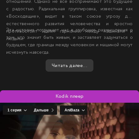
отношений. Однако не все воспринимают это будущее
с радостью. Радикальная группировка, известная как
«Восходящие», видит в таком союзе угрозу для
естественного развития человечества и яростно
Эта история погружает нас в глубокие размышления о
противостоит идеям гармонии между машинами и
том, что значит быть живым, и заставляет задуматься о
людьми.
будущем, где границы между человеком и машиной могут
исчезнуть навсегда.
Читать далее...
Kodik плеер