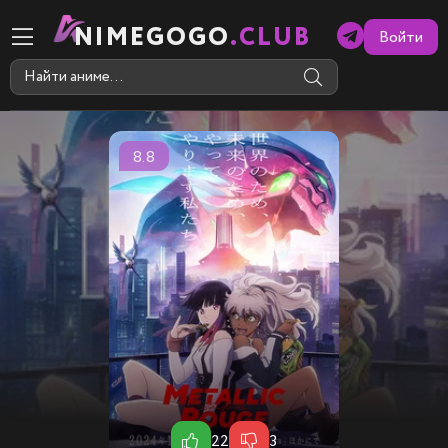
NIMEGOGO
.CLUB
Войти
8.8
22
3