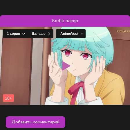
путешествие, полное неожиданных открытий и ярких
эмоций, которое навсегда изменит их жизнь и судьбу
Quirk Chronicles.
Kodik плеер
Добавить комментарий