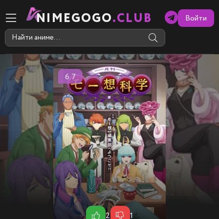
NIMEGOGO
.CLUB
Войти
6.7
2
1