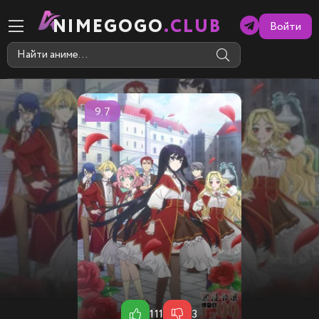
NIMEGOGO
.CLUB
Войти
9.7
111
3