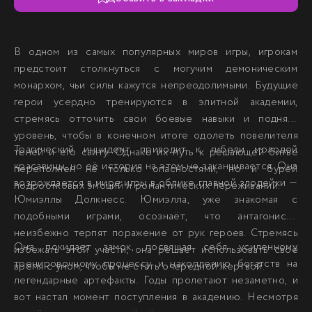
В одном из самых популярных миров игры, игрокам
предстоит столкнуться с могучим демоническим
монархом, чьи силы кажутся непреодолимыми. Будущие
герои усердно тренируются в элитной академии,
стремясь отточить свои боевые навыки и поднять
уровень, чтобы в конечном итоге одолеть повелителя
Трагический инцидент приводит к гибели молодой
теней и его свиту. Однако их путь к решающей битве
красавицы, но её история на этом не заканчивается. Она
переполнен не только опасностями, но и бурей
возрождается в мире игры в облике главной злодейки —
подростковых эмоций и романтических переживаний.
Юмиэллы Долкнесс. Юмиэлла, уже знакомая с
подобными играми, осознаёт, что антагонисты
неизбежно терпят поражение от рук героев. Стремясь
Она покидает замок, посвящая себя усиленному
избежать этой участи, она решает использовать своё
тренировочному процессу и накоплению богатств на
время с умом, чтобы не стать очередной жертвой.
легендарные артефакты. Годы пролетают незаметно, и
вот настал момент поступления в академию. Несмотря