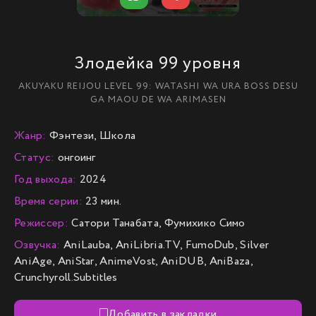
Злодейка 99 уровня
AKUYAKU REIJOU LEVEL 99: WATASHI WA URA BOSS DESU
GA MAOU DE WA ARIMASEN
Жанр:
Фэнтези, Школа
Статус:
онгоинг
Год выхода:
2024
Время серии:
23 мин.
Режиссер:
Сатори Танабата, Фумихико Симо
Озвучка:
AniLauba, AniLibria.TV, FumoDub, Silver
AniAge, AniStar, AnimeVost, AniDUB, AniBaza,
Crunchyroll.Subtitles
Добавить в закладки