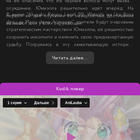
на её опасения, что её чёрные волосы могут вызвать
осуждение, Юмиэлла решительно идёт вперёд. На
В аниме "Akuyaku Reijou Level 99: Watashi wa Ura-Boss
первом же дне обучения её невероятные достижения
desu ga Maou dewa Arimasen" зрители будут очарованы
вызывают шок у всех окружающих.
стратегическим мастерством Юмиэллы, её решимостью
сохранить инкогнито и изменить свою предначертанную
судьбу. Погружаясь в эту захватывающую историю,
зрители смогут наблюдать, как осведомленная колдунья
Читать далее...
старается выжить и найти своё место в новом мире.
Kodik плеер