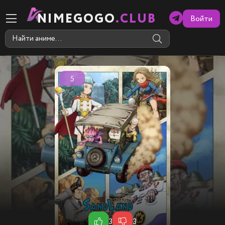
NIMEGOGO
.CLUB
Войти
5
3
3