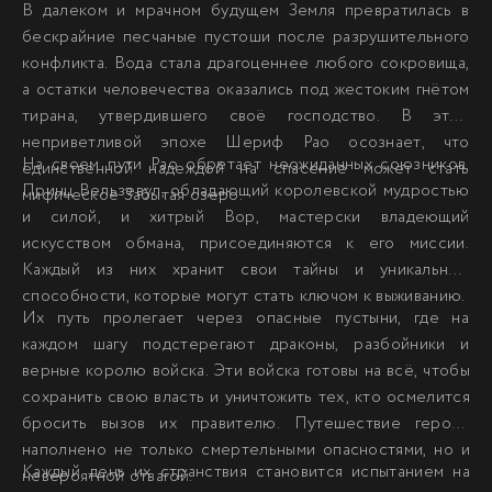
В далеком и мрачном будущем Земля превратилась в
бескрайние песчаные пустоши после разрушительного
конфликта. Вода стала драгоценнее любого сокровища,
а остатки человечества оказались под жестоким гнётом
тирана, утвердившего своё господство. В этой
неприветливой эпохе Шериф Рао осознает, что
На своем пути Рао обретает неожиданных союзников.
единственной надеждой на спасение может стать
Принц Вельзевул, обладающий королевской мудростью
мифическое Забытая озеро.
и силой, и хитрый Вор, мастерски владеющий
искусством обмана, присоединяются к его миссии.
Каждый из них хранит свои тайны и уникальные
способности, которые могут стать ключом к выживанию.
Их путь пролегает через опасные пустыни, где на
каждом шагу подстерегают драконы, разбойники и
верные королю войска. Эти войска готовы на всё, чтобы
сохранить свою власть и уничтожить тех, кто осмелится
бросить вызов их правителю. Путешествие героев
наполнено не только смертельными опасностями, но и
Каждый день их странствия становится испытанием на
невероятной отвагой.