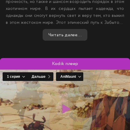
прочность, но также и шансом возродить порядок в этом
хаотичном мире. В их сердцах пылает надежда, что
однажды они смогут вернуть свет и веру тем, кто выжил
в этом жестоком мире. Этот эпический путь к Забытому
озеру может стать началом новой эры, где человечество
Читать далее...
снова обретет надежду и будущее.
Kodik плеер