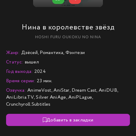
Нина в королевстве звёзд
HOSHI FURU OUKOKU NO NINA
Жанр:
Дзёсей, Романтика, Фэнтези
Статус:
вышел
Год выхода:
2024
Время серии:
23 мин.
Озвучка:
AnimeVost, AniStar, Dream Cast, AniDUB,
AniLibria.TV, Silver AniAge, AniPLague,
Crunchyroll.Subtitles
Добавить в закладки