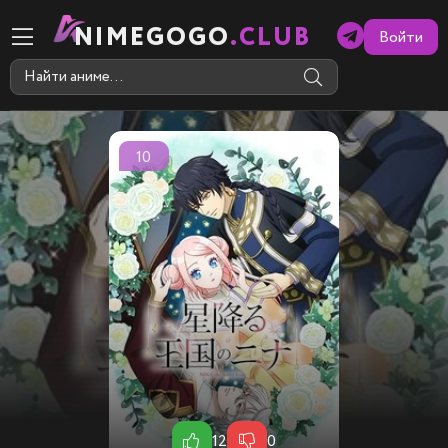
NIMEGOGO
.CLUB
Войти
10
12
0