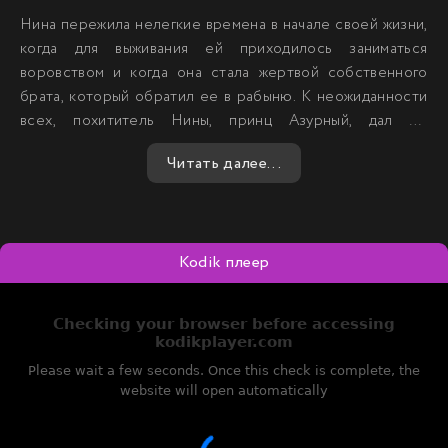
Нина пережила нелегкие времена в начале своей жизни,
когда для выживания ей приходилось заниматься
воровством и когда она стала жертвой собственного
брата, который обратил ее в рабыню. К неожиданности
всех, похититель Нины, принц Азурный, дал ей
возможность начать новую жизнь как принцесса —
Читать далее...
заменив умершую жрицу-принцессу Алишу. Тем не
менее, Нина не намерена без борьбы отказываться от
своего прошлого и решительно намерена завоевать
себе место в этом новом мире. Принц Азур может стать
Kodik плеер
тем человеком, который сможет состязаться с ее
умственной остротой. Нина раздумывает: можно ли
доверять Азуру? И сможет ли она подавить
разгорающиеся чувства к нему, осознавая при этом что
должна выйти замуж за другого?