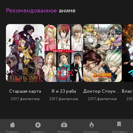
Рекомендованное
аниме
Старшая карта
Я и 23 раба
Доктор Стоун: Каменные войны (2 сезон)
2017, фантастика
2017, фантастика
2017, фантастика
201
Главная
Сериалы
Фильмы
Онгоинги
Закладки