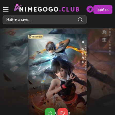
NIMEGOGO
.CLUB
Войти
0
0