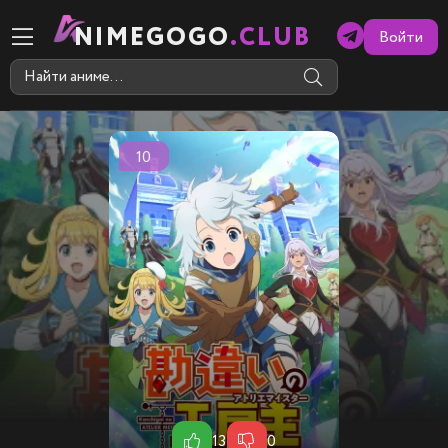
NIMEGOGO
.CLUB
Войти
10
13
0