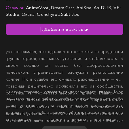
Озвучка:
AnimeVost, Dream Cast, AniStar, AniDUB, VF-
Studio, Оканэ, Crunchyroll.Subtitles
Добавить в закладки
урт не ожидал, что однажды он окажется за пределами
группы героев, где нашел утешение и стабильность. В
своем сердце он всегда был добросердечным
человеком, стремившимся заслужить расположение
коллег. Но в судьбе его ожидало разочарование — его
товарищи решительно исключили его из сообщества,
Тщетно стараясь оправиться после этого удара, Курт
ссылаясь на множество весомых причин. Главной же
начинает поиски работы, чтобы как-то обеспечить себе
была его низкая навыковая база в бою. Парень не мог
жизнь. Устроившись на строительстве городских стен,
успешно обращаться с мечом и магией, что делало его
он показывает себя с наилучшей стороны и с легкостью
довольно уязвимым в этот жестокий мир. Его недостатки
справляется с любыми видами деятельности.
в сражениях явно мешали команде выполнять опасные
Постепенно юноша осознает, что его таланты находят
задания, и это стало решающим моментом его изгнания.