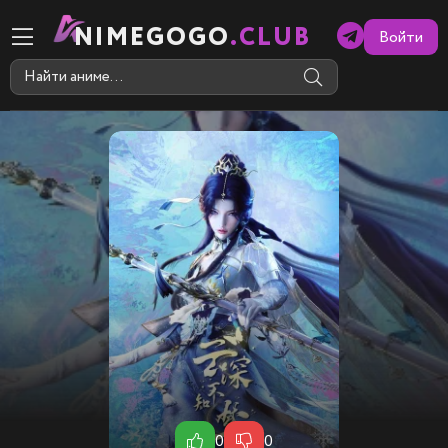
NIMEGOGO
.CLUB
Войти
0
0