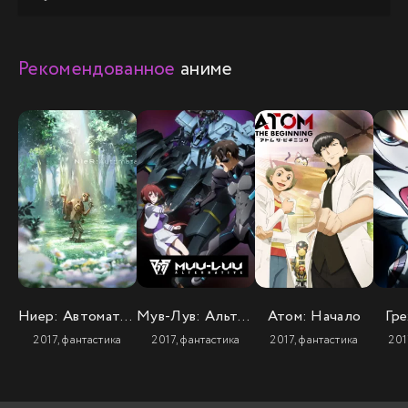
Рекомендованное
аниме
Ниер: Автомата — Версия 1.1а. Часть 2
Мув-Лув: Альтернатива (2 сезон)
Атом: Начало
Гре
2017, фантастика
2017, фантастика
2017, фантастика
201