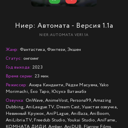
Ниер: Автомата - Версия 1.1а
NIER:AUTOMATA VER1.1A
Жанр:
Фантастика, Фэнтези, Экшен
Статус:
онгоинг
Год выхода:
2023
Время серии:
23 мин.
Режиссер:
Акира Киндаити, Рёдзи Масуяма, Yako
Morimachi, Ёко Таро, Юсукэ Ватанабэ
Озвучка:
OnWave, AnimeVost, Persona99, Amazing
Dubbing, AniLeague.TV, Dream Cast, Ушастая озвучка,
Невинный Кружок, AniPLague, AniBaza, AniBoom,
AniLibria.TV, Freedub Studio, Youkai Studio, AniFame,
КОМНАТА ДИДИ, Amber, AniDUB, Flarrow Films,