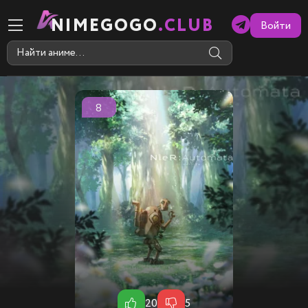
NIMEGOGO
.CLUB
Войти
8
20
5