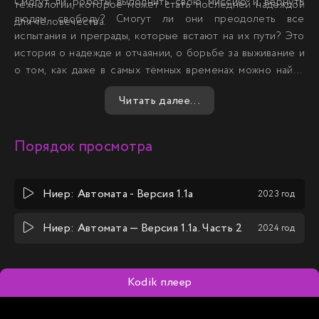
Смогут ли роботы выполнить свою миссию и вернуть
технологии, которое может стать последней надеждой
людям свободу? Смогут ли они преодолеть все
для человечества.
испытания и преграды, которые встают на их пути? Это
история о надежде и отчаянии, о борьбе за выживание и
о том, как даже в самых тёмных временах можно найти
свет. Это история о том, как два робота могут стать
Читать далее...
последней надеждой для всего человечества.
Порядок просмотра
Ниер: Автомата - Версия 1.1а
2023 год
Ниер: Автомата — Версия 1.1а. Часть 2
2024 год
Kodik плеер