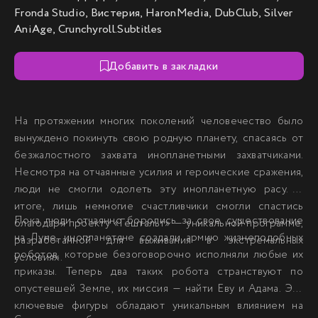
Fronda Studio, Вистерия, HaronMedia, DubClub, Silver
AniAge, Crunchyroll.Subtitles
Добавить в закладки
На протяжении многих поколений человечество было
вынуждено покинуть свою родную планету, спасаясь от
безжалостного захвата инопланетными захватчиками.
Несмотря на отчаянные усилия и героические сражения,
люди не смогли одолеть эту инопланетную расу. В
итоге, лишь немногие счастливчики смогли спастись
Пока люди отчаянно боролись за свое существование
благодаря проекту «Гештальт» — уникальной программе,
на Луне, инопланетяне создали армию жизнеподобных
разработанной для выживания в экстремальных
роботов, которые безоговорочно исполняли любые их
условиях.
приказы. Теперь два таких робота странствуют по
опустевшей Земле, их миссия — найти Еву и Адама. Эти
ключевые фигуры обладают уникальным влиянием на