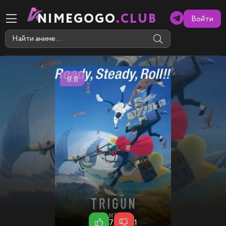
NIMEGOGO
.CLUB
Войти
8.8
7
1