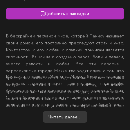
Добавить в закладки
В бескрайнем песчаном мире, который Панику называет
своим домом, его постоянно преследуют страх и ужас.
Контрастом к его любви к сладким пончикам является
склонность Вашлиша к созданию хаоса, боли и печали,
вместо радости и любви. Все эти персонажи
пересеклись в городе Макка, где ходят слухи о том, что
Милые и отважные Милли и Мерил берутся за дело,
преступник Газбак скоро будет пойман. Кеплер, готовый
стремясь предотвратить очередную катастрофу.
щедро заплатить за его поимку, нанимает
Амелия же мечтает в итоге получить заслуженный приз.
профессиональных охотников и солдат, чтобы положить
Однако будущее остается туманным и неопределенным,
конец преступлениям Газбака. Но задача эта далеко не
ведь никто не знает, какое развитие событий ждет
из легких — Газбак тщательно спланировал каждое свое
впереди. Смогут ли они преодолеть все испытания и
ограбление до мельчайших деталей.
Читать далее...
достичь своих целей? Время покажет.