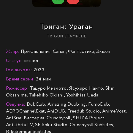
Триган: Ураган
TRIGUN STAMPEDE
Жанр:
Приключения, Сёнен, Фантастика, Экшен
Статус:
вышел
Год выхода:
2023
Время серии:
24 мин.
Режиссер:
Тацуро Инамото, Ясухиро Наито, Shin
Okashima, Takehiko Okishi, Yoshihisa Ueda
Озвучка:
DubClub, Amazing Dubbing, FumoDub,
AEROChannelEkat, AniDUB, Freedub Studio, AnimeVost,
AniStar, Вистерия, Crunchyroll, SHIZA Project,
AniLibria.TV, Shikoku Studio, Crunchyroll.Subtitles,
RikuSempai.Subtitles