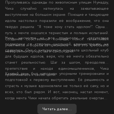
Прогуливаясь однажды по живописным улицам Нумадзу,
Чика случайно наткнулась на захватывающее
выступление на большом экране. Поющие и танцующие
идолы настолько поразили её воображение, что она
твёрдо решила: "Я тоже хочу стать идолом!". Однако
путь к мечте оказался тернистым и полным испытаний.
Чика, несмотря на все трудности и отсутствие
Создание собственной команды, поиск талантливых
поддержки со стороны школьной администрации, не
участников и борьба за признание – всё это требовало
сдавалась. Она с энтузиазмом основала школьный клуб
невероятного упорства и самоотдачи.
для будущих идолов, веря, что её мечта обязательно
станет реальностью. Шаг за шагом, преодолевая
препятствия и находя единомышленников, Чика
Каждый день был наполнен упорными тренировками и
приближалась к своей цели.
подготовкой к первому выступлению. Её решимость и
страсть к музыке вдохновляли не только её саму, но и
всех, кто был рядом. И вот, наконец, настал момент,
когда мечта Чики начала обретать реальные очертания.
Она и её команда были готовы покорить сцену и сердца
Читать далее...
зрителей.