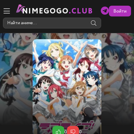
NIMEGOGO
.CLUB
Войти
0
0