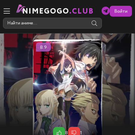
NIMEGOGO
.CLUB
Войти
8.9
8
1