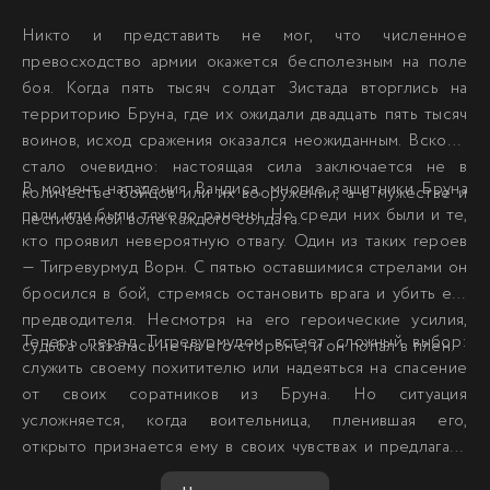
Никто и представить не мог, что численное
превосходство армии окажется бесполезным на поле
боя. Когда пять тысяч солдат Зистада вторглись на
территорию Бруна, где их ожидали двадцать пять тысяч
воинов, исход сражения оказался неожиданным. Вскоре
стало очевидно: настоящая сила заключается не в
В момент нападения Вандиса, многие защитники Бруна
количестве бойцов или их вооружении, а в мужестве и
пали или были тяжело ранены. Но среди них были и те,
несгибаемой воле каждого солдата.
кто проявил невероятную отвагу. Один из таких героев
— Тигревурмуд Ворн. С пятью оставшимися стрелами он
бросился в бой, стремясь остановить врага и убить его
предводителя. Несмотря на его героические усилия,
Теперь перед Тигревурмудом встает сложный выбор:
судьба оказалась не на его стороне, и он попал в плен.
служить своему похитителю или надеяться на спасение
от своих соратников из Бруна. Но ситуация
усложняется, когда воительница, пленившая его,
открыто признается ему в своих чувствах и предлагает
перейти на другую сторону. Сможет ли он устоять