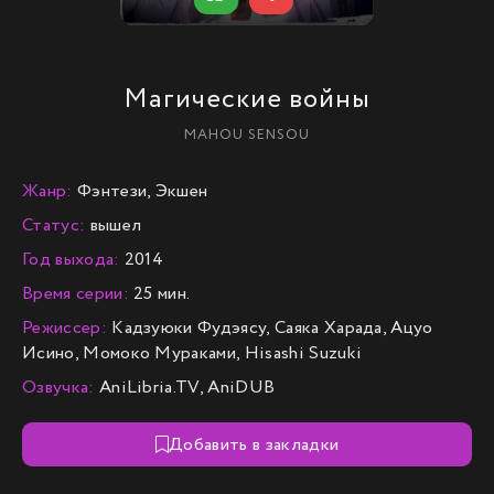
Магические войны
MAHOU SENSOU
Жанр:
Фэнтези, Экшен
Статус:
вышел
Год выхода:
2014
Время серии:
25 мин.
Режиссер:
Кадзуюки Фудэясу, Саяка Харада, Ацуо
Исино, Момоко Мураками, Hisashi Suzuki
Озвучка:
AniLibria.TV, AniDUB
Добавить в закладки