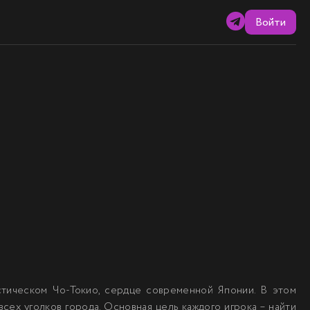
Войти
стическом Чо-Токио, сердце современной Японии. В этом
сех уголков города. Основная цель каждого игрока – найти