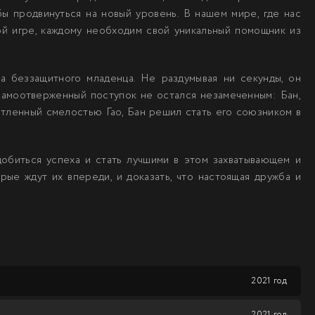
бы продвинуться на новый уровень. В нашем мире, где нас
ой игре, каждому необходим свой уникальный помощник из
а беззащитного младенца. Не раздумывая ни секунды, он
самоотверженный поступок не остался незамеченным: Бан,
чатленный смелостью Гао, Бан решил стать его союзником в
добиться успеха и стать лучшими в этом захватывающем и
ые ждут их впереди, и доказать, что настоящая дружба и
2021 год
2021 год