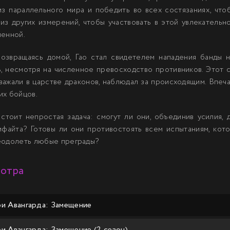
из параллельного мира и победить во всех состязаниях, что
из других измерений, чтобы участвовать в этой увлекательн
ленной.
озвращаясь домой, Гао стал свидетелем нападения банды н
, несмотря на численное превосходство противников. Этот 
уважали в царстве драконов, наблюдал за происходящим. Впе
их бойцов.
стоит непростая задача: смогут ли они, объединив усилия, 
файта? Готовы ли они противостоять всем испытаниям, котор
еодолеть любые преграды?
мотра
и Авангарда: Замещение
и Авангарда: Замещение (2 сезон)