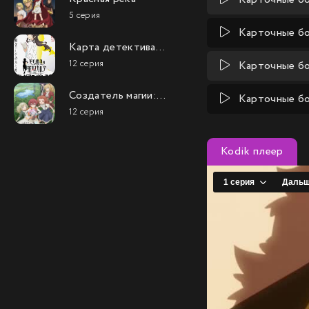
5 серия
Карточные бо
Карта детектива
Такао Амэку
12 серия
Карточные бо
Создатель магии:
Карточные бо
Как создать
12 серия
волшебство в
другом мире
Kodik плеер