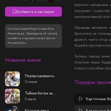
верного напарника 
окружают существа 
Добавить в закладки
альтернативной все
Однажды вечером, в
Смотри аниме Карточные бои
бросился на помощь
Авангарда: Замещение (4 сезон)
онлайн в хорошем качестве на
дракон, чьего отца 
AnimeGoGo
борьбе против плох
Теперь перед ними 
Новинки аниме
опасном мире бадди
отвага способны пр
Переродившись
аристократом-
Порядок прос
12 серия
неудачником, я
потратил всё своё
Тайная битва за
свободное время,
престол
Карточные бо
чтобы стать
5 серия
сильнейшего
великим магом!
принца-дуралея
Красная река
Карточные бо