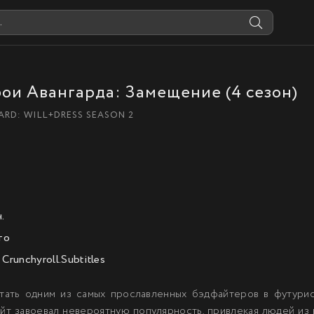
ои Авангарда: Замещение (4 сезон)
ARD: WILL+DRESS SEASON 2
.
то
Crunchyroll.Subtitles
стать одним из самых прославленных бэдфайтеров в футури
т завоевал невероятную популярность, привлекая людей из в