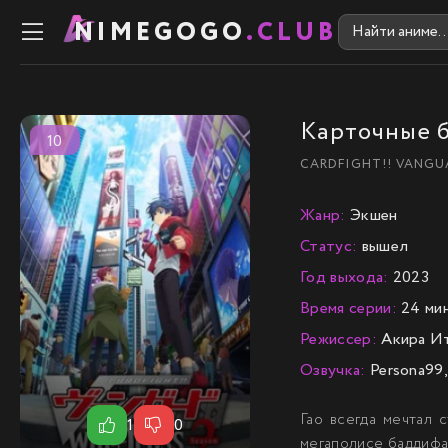
NIMEGOGO
.CLUB
Карточные б
10
CARDFIGHT!! VANGU
Жанр:
Экшен
Статус:
вышел
Год выхода:
2023
Время серии:
24 мин
Режиссер:
Акира И
Озвучка:
Persona99, 
Гао всегда мечтал 
1
0
мегаполисе баддифай