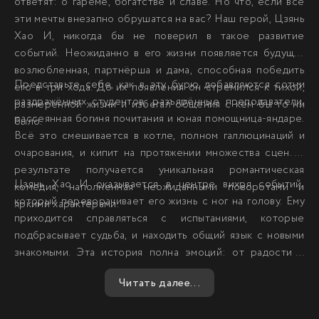
ответят: о гареме, богатстве и славе. Но что, если все
эти мечты внезапно обрушатся на вас? Наш герой, Цзянь
Хао И, никогда бы не поверил в такое развитие
событий. Неожиданно в его жизни появляется будущая
возлюбленная, партнёрша и дама, способная победить
Представьте себе, как в эту бурю добавляются сотни
его в три хода. До их появления он стремился к тихой,
раздражённых студентов, разъярённые преподаватели,
размеренной жизни и избегал общения с кем бы то ни
рассеянная богиня почитания и юная помощница-яндаре.
было.
Всё это смешивается в котле, полном галлюцинаций и
очарования, и кипит на протяжении множества сцен. В
результате получается уникальная романтическая
Цзянь Хао И оказывается в центре вихря событий,
комедия, наполненная неожиданными поворотами и
который переворачивает его жизнь с ног на голову. Ему
яркими характерами.
приходится справляться с испытаниями, которые
подбрасывает судьба, и находить общий язык с новыми
знакомыми. Эта история полна эмоций: от радости и
восторга до грусти и отчаяния. Каждое мгновение
Читать далее...
насыщено переживаниями, и зритель погружается в мир,
где границы между реальностью и фантазией стираются.