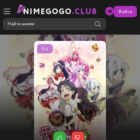
NIMEGOGO
.CLUB
Войти
9.4
75
5