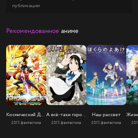
публикации.
Рекомендованное
аниме
Космический Денди (2 сезон)
А всё-таки город вертится
Наш рассвет
2017, фантастика
2017, фантастика
2017, фантастика
201