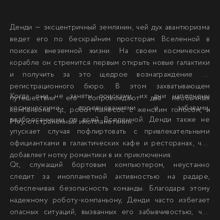
Денди — эксцентричный землянин, чей дух авантюризма
ведет его по бескрайним просторам Вселенной в
поисках внеземной жизни. На своем космическом
корабле он стремится первым открыть новые галактики
и получить за это щедрое вознаграждение от
регистрационного бюро. В этом захватывающем
Когда они не заняты поисками, их дни наполнены
путешествии его сопровождают два необычных
космическими соревнованиями и забавами,
компаньона: qt, робот-пылесос с женским голосом, и
разбросанными по всей Вселенной. Денди также не
Мяу, отстраненный инопланетянин.
упускает случая пофлиртовать с привлекательными
официантками в галактических кафе и ресторанах, что
добавляет нотку романтики в их приключения.
Qt, служащий бортовым компьютером, неустанно
следит за инопланетной активностью на радаре,
обеспечивая безопасность команды. Благодаря этому
надежному роботу-компаньону, Денди часто избегает
опасных ситуаций, вызванных его забывчивостью, что