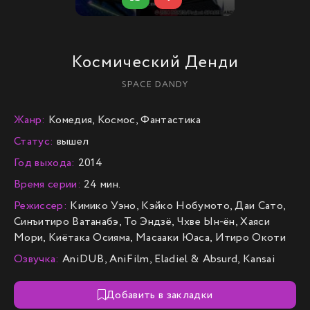
Космический Денди
SPACE DANDY
Жанр:
Комедия, Космос, Фантастика
Статус:
вышел
Год выхода:
2014
Время серии:
24 мин.
Режиссер:
Кимико Уэно, Кэйко Нобумото, Даи Сато,
Синъитиро Ватанабэ, То Эндзё, Чхве Ын-ён, Хаяси
Мори, Киётака Осияма, Масааки Юаса, Итиро Окоти
Озвучка:
AniDUB, AniFilm, Eladiel & Absurd, Kansai
Добавить в закладки