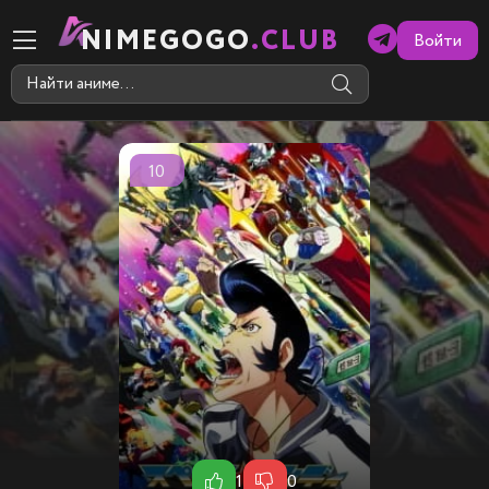
NIMEGOGO
.CLUB
Войти
10
1
0