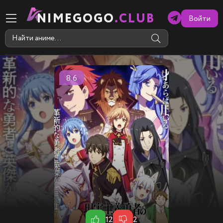
NIMEGOGO
.CLUB
Войти
8.6
12
2