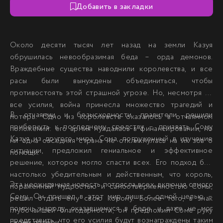
Добавить в закладки
Около десяти тысяч лет назад на земли Казуя
обрушилась невообразимая беда – орда демонов.
Враждебные существа наводнили королевства, и все
расы были вынуждены объединиться, чтобы
противостоять этой страшной угрозе. Но, несмотря на
все усилия, война принесла множество трагедий и
В отчаянии и безысходности правители решили
потерь. Одно из королевств оказалось в отчаянном
прибегнуть к последнему средству – призвать Сому
положении: его армия нуждалась в финансировании, но
Казуя из другого мира. Сома, погруженный в изучение
ни одна соседняя страна не откликнулась на их зов о
ситуации, предложил гениальное и эффективное
помощи.
решение, которое могло спасти всех. Его подход был
настолько убедительным и действенным, что король,
Эта неожиданная новость потрясла всех, включая самого
пораженный мудростью и самоотверженностью Сомы,
Сому. Он пришел в этот мир лишь с одной целью –
решил отдать ему свою корону. Более того, в знак
помочь народу, оказавшемуся в беде, и даже не мог
глубочайшей благодарности, он предложил Соме руку
представить, что его усилия будут вознаграждены таким
своей дочери.