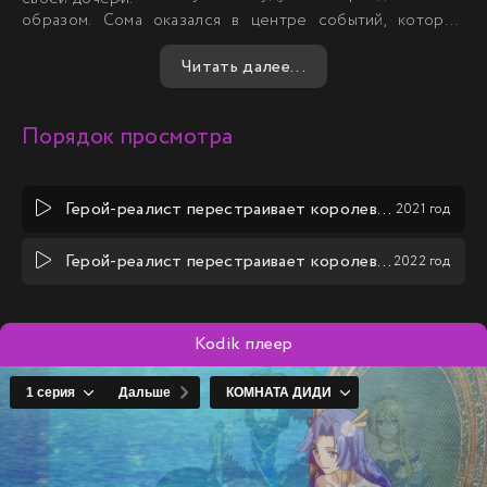
образом. Сома оказался в центре событий, которые
изменили его жизнь навсегда, и теперь ему предстояло
Читать далее...
принять на себя ответственность за судьбу королевства
и сердца его людей.
Порядок просмотра
Герой-реалист перестраивает королевство
2021 год
Герой-реалист перестраивает королевство (2 сезон)
2022 год
Kodik плеер