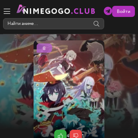
NIMEGOGO
.CLUB
Войти
8
4
1