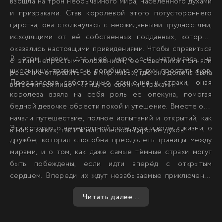
взошла на трон необычайного мира, населенного духами
и призраками. Став королевой этого потустороннего
царства, она столкнулась с неожиданными трудностями,
исходящими от её собственных подданных, которые
оказались настоящими привидениями. Чтобы справиться
В этом новом для неё мире она наткнулась на
с этим непростым положением, её советники приняли
школьницу, трагически погибшую от рук преступников.
решение отправить её в мир живых, где она должна была
Преодолевая собственные сомнения и страхи, юная
встретиться лицом к лицу со своими страхами.
королева взяла на себя роль её опекуна, помогая
бедной девочке обрести покой и утешение. Вместе они
начали путешествие, полное испытаний и открытий, как
Эта история о невероятной силе духа и воле к жизни, о
в мире живых, так и в мистическом царстве духов.
дружбе, которая способна преодолеть границы между
мирами, и о том, как даже самые тёмные страхи могут
быть побеждены, если идти вперёд с открытым
сердцем. Впереди их ждут незабываемые приключения
и испытания, которые навсегда изменят их судьбы.
Читать далее...