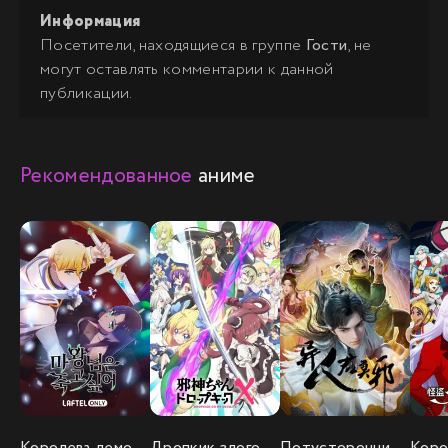
Информация
Посетители, находящиеся в группе
Гости
, не
могут оставлять комментарии к данной
публикации.
Рекомендованное
аниме
Королева демонов жаждет умереть
Дропкик злого духа
Потусторонний злой монарх