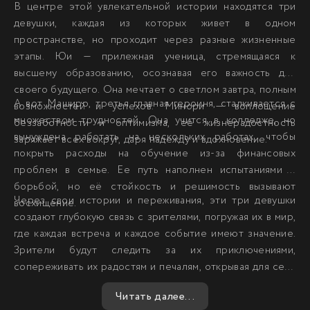
В центре этой увлекательной истории находятся три
девушки, каждая из которых живет в одном
пространстве, но проходит через разные жизненные
этапы. Юи — прилежная ученица, стремящаяся к
высшему образованию, осознавая его важность для
своего будущего. Она мечтает о светлом завтра, полным
А вот Маширо, третья главная героиня, сталкивается с
возможностей и успехов. Минори — воплощение
множеством трудностей. Она учится в колледже, но
беззаботности и оптимизма, ее жизнерадостность
вынуждена работать на нескольких работах, чтобы
заряжает всех вокруг, даря надежду и вдохновение.
покрыть расходы на обучение из-за финансовых
проблем в семье. Ее путь наполнен испытаниями и
борьбой, но её стойкость и решимость вызывают
Через свои истории и переживания, эти три девушки
восхищение.
создают глубокую связь с зрителями, погружая их в мир,
где каждая встреча и каждое событие имеют значение.
Зрители будут следить за их приключениями,
сопереживать их радостям и печалям, открывая для себя
новые грани человеческих эмоций и испытаний.
Читать далее...