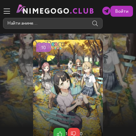
NIMEGOGO
.CLUB
Войти
10
1
0