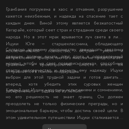
Гранбания погружена в хаос и отчаяние, разрушение
кажется неизбежным, и надежда на спасение тает с
каждым днем. Виной этому является безжалостный
Кегарайе, который сеет страх и страдания среди своего
народа. Но в этот мрак врывается луч света в лице
Ицуки Юге — старшеклассника, обладающего
Согласно древнему пророчеству, двенадцать звездных
исключительной ловкостью, острым умом и
девушек должны зачать друг друга в определенный
непреклонной храбростью. Его миссия не предполагает
момент, чтобы на свет появились «мико», способные
сражений и кровопролитий. Вместо этого он
спасти человечество и вернуть ему надежду. Ицуки
отправляется в поиски плодородия.
выбран для этой трудной задачи и готов двигаться
вперед, хотя убедить этих суровых женщин
Каждый шаг Ицуки наполнен испытаниями и сомнениями,
забеременеть — задача не из легких!
но его решимость не знает границ. Он должен
преодолеть не только физические преграды, но и
эмоциональные барьеры, чтобы достичь своей цели. В
этом удивительном путешествии Ицуки сталкивается с
внутренними конфликтами и внешними угрозами, что