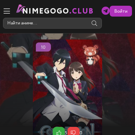
NIMEGOGO
.CLUB
Войти
10
5
0