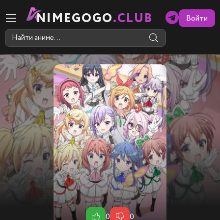
NIMEGOGO
.CLUB
Войти
0
0