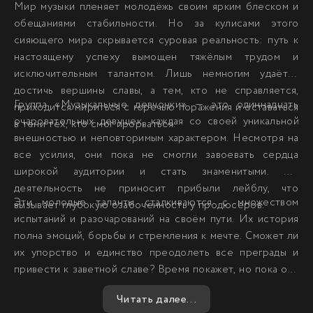
Мир музыки пленяет молодёжь своим ярким блеском и
обещаниями стабильности. Но за кулисами этого
сияющего мира скрывается суровая реальность: путь к
настоящему успеху вымощен тяжёлым трудом и
исключительным талантом. Лишь немногим удаётся
достичь вершины славы, а тем, кто не справляется,
Группа «Музыкальные девчонки» — это одиннадцать
приходится мириться с горечью поражения и оставаться
очаровательных девушек, каждая со своей уникальной
в тени тех, кто смог прорваться.
внешностью и неповторимым характером. Несмотря на
все усилия, они пока не смогли завоевать сердца
широкой аудитории и стать знаменитыми. Их
деятельность не приносит прибыли лейблу, что
Эти молодые таланты сталкиваются с множеством
вызывает глубокую озабоченность у продюсеров.
испытаний и разочарований на своём пути. Их история
полна эмоций, борьбы и стремления к мечте. Сможет ли
их упорство и единство преодолеть все преграды и
привести к заветной славе? Время покажет, но пока они
продолжают сражаться за своё место под солнцем, не
Читать далее...
теряя надежды на лучшее будущее.