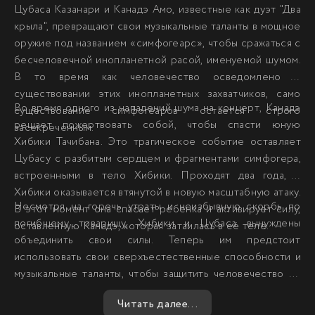
Цубаса Казанари и Канадэ Амо, известные как дуэт "Два
крыла", превращают свои музыкальные таланты в мощное
оружие под названием «симфогеарс», чтобы сражаться с
бесчеловечной инопланетной расой, именуемой шумом.
В то время как человечество осведомлено о
существовании этих инопланетных захватчиков, само
Во время одного из нападений шума на концерт, Канадэ
существование симфогеаров остается строго
решает пожертвовать собой, чтобы спасти юную
засекреченным.
Хибики Тачибана. Это трагическое событие оставляет
Цубасу с разбитым сердцем и фрагментами симфогера,
встроенными в тело Хибики. Проходят два года, и
Хибики оказывается втянутой в новую масштабную атаку.
Несмотря на горечь утраты и неизбывную скорбь по
В этот момент она спасает ребенка и активирует силу,
погибшему товарищу, Хибики и Цубаса вынуждены
оставленную Канадэ, которая затаилась в её теле.
объединить свои силы. Теперь им предстоит
использовать свои сверхъестественные способности и
музыкальные таланты, чтобы защитить человечество от
безжалостного шума. Их путь пропитан болью и
Читать далее...
надеждой, но они не могут позволить себе сдаться, ведь