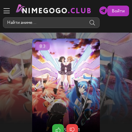
NIMEGOGO
.CLUB
Войти
8.3
5
1