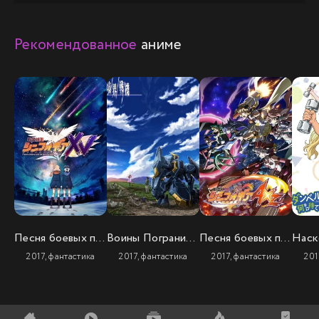
Рекомендованное
аниме
Песня боевых принцесс: Мехасимфония (5 сезон)
Воины Пограничья (2 сезон)
Песня боевых принцесс: Мехасимфония (4 сезон)
2017, фантастика
2017, фантастика
2017, фантастика
201