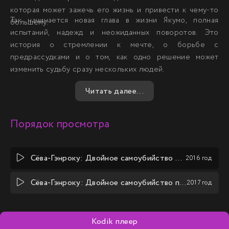
которая может зажечь его жизнь и привести к чему-то
Так начинается новая глава в жизни Якумо, полная
большему.
испытаний, надежд и неожиданных поворотов. Это
история о стремлении к мечте, о борьбе с
предрассудками и о том, как одно решение может
изменить судьбу сразу нескольких людей.
Читать далее...
Порядок просмотра
Сёва-Гэнроку: Двойное самоубийство по ракуго
2016 год
Сёва-Гэнроку: Двойное самоубийство по ракуго (2 сезон)
2017 год
Kodik плеер