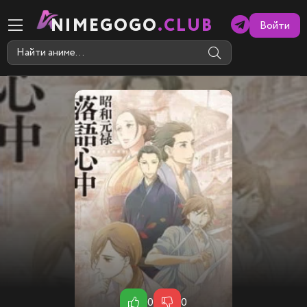
NIMEGOGO
.CLUB
Войти
0
0