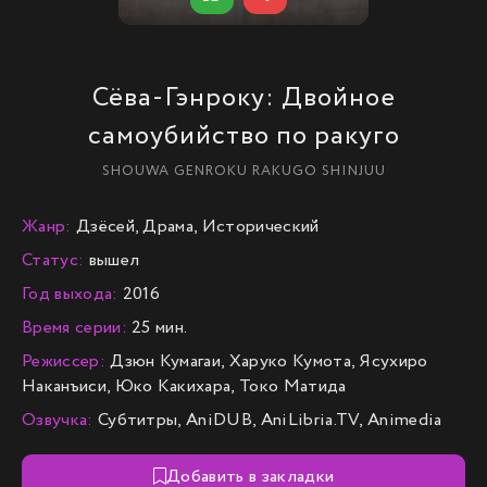
Сёва-Гэнроку: Двойное
самоубийство по ракуго
SHOUWA GENROKU RAKUGO SHINJUU
Жанр:
Дзёсей, Драма, Исторический
Статус:
вышел
Год выхода:
2016
Время серии:
25 мин.
Режиссер:
Дзюн Кумагаи, Харуко Кумота, Ясухиро
Наканъиси, Юко Какихара, Токо Матида
Озвучка:
Субтитры, AniDUB, AniLibria.TV, Animedia
Добавить в закладки