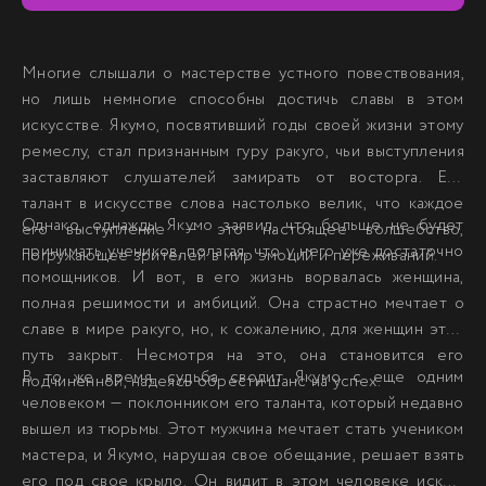
Многие слышали о мастерстве устного повествования,
но лишь немногие способны достичь славы в этом
искусстве. Якумо, посвятивший годы своей жизни этому
ремеслу, стал признанным гуру ракуго, чьи выступления
заставляют слушателей замирать от восторга. Его
талант в искусстве слова настолько велик, что каждое
Однако, однажды Якумо заявил, что больше не будет
его выступление — это настоящее волшебство,
принимать учеников, полагая, что у него уже достаточно
погружающее зрителей в мир эмоций и переживаний.
помощников. И вот, в его жизнь ворвалась женщина,
полная решимости и амбиций. Она страстно мечтает о
славе в мире ракуго, но, к сожалению, для женщин этот
путь закрыт. Несмотря на это, она становится его
В то же время, судьба сводит Якумо с еще одним
подчиненной, надеясь обрести шанс на успех.
человеком — поклонником его таланта, который недавно
вышел из тюрьмы. Этот мужчина мечтает стать учеником
мастера, и Якумо, нарушая свое обещание, решает взять
его под свое крыло. Он видит в этом человеке искру,