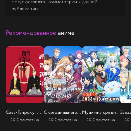
могут оставлять комментарии к данной
публикации.
Рекомендованное
аниме
Сёва-Гэнроку: Двойное самоубийство по ракуго (2 сезон)
С сегодняшнего дня я — звезда! 2
Мужчина средних лет и его похождения в VRMMO
2017, фантастика
2017, фантастика
2017, фантастика
201